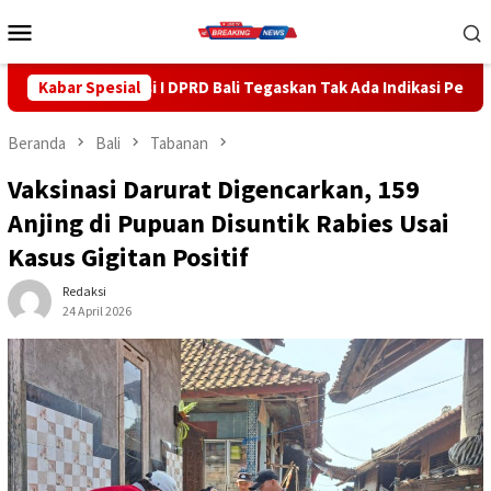
Loncat
Menu
ke
Mobile
konten
D Bali Tegaskan Tak Ada Indikasi Penyalahgunaan Barang Sitaan
Kabar Spesial
Beranda
Bali
Tabanan
Vaksinasi Darurat Digencarkan, 159
Anjing di Pupuan Disuntik Rabies Usai
Kasus Gigitan Positif
Redaksi
24 April 2026