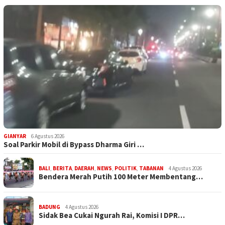
GIANYAR
6 Agustus 2026
Soal Parkir Mobil di Bypass Dharma Giri …
BALI
,
BERITA
,
DAERAH
,
NEWS
,
POLITIK
,
TABANAN
4 Agustus 2026
Bendera Merah Putih 100 Meter Membentang…
BADUNG
4 Agustus 2026
Sidak Bea Cukai Ngurah Rai, Komisi I DPR…