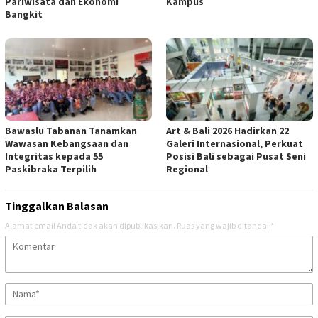
Pariwisata dan Ekonomi
Kampus
Bangkit
Bawaslu Tabanan Tanamkan
Art & Bali 2026 Hadirkan 22
Wawasan Kebangsaan dan
Galeri Internasional, Perkuat
Integritas kepada 55
Posisi Bali sebagai Pusat Seni
Paskibraka Terpilih
Regional
Tinggalkan Balasan
Alamat email Anda tidak akan dipublikasikan.
Ruas yang wajib ditandai
*