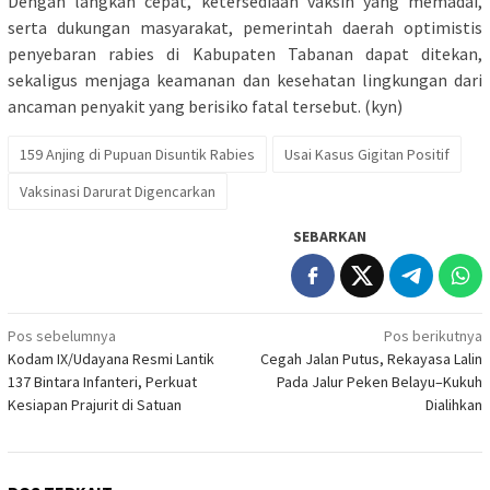
Dengan langkah cepat, ketersediaan vaksin yang memadai,
serta dukungan masyarakat, pemerintah daerah optimistis
penyebaran rabies di Kabupaten Tabanan dapat ditekan,
sekaligus menjaga keamanan dan kesehatan lingkungan dari
ancaman penyakit yang berisiko fatal tersebut. (kyn)
159 Anjing di Pupuan Disuntik Rabies
Usai Kasus Gigitan Positif
Vaksinasi Darurat Digencarkan
SEBARKAN
Navigasi
Pos sebelumnya
Pos berikutnya
Kodam IX/Udayana Resmi Lantik
Cegah Jalan Putus, Rekayasa Lalin
pos
137 Bintara Infanteri, Perkuat
Pada Jalur Peken Belayu–Kukuh
Kesiapan Prajurit di Satuan
Dialihkan