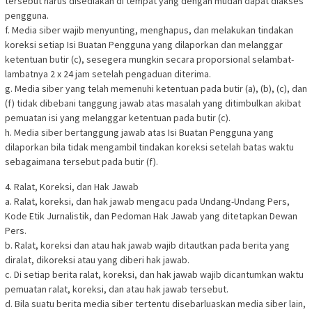
tersebut harus disediakan di tempat yang dengan mudah dapat diakses
pengguna.
f. Media siber wajib menyunting, menghapus, dan melakukan tindakan
koreksi setiap Isi Buatan Pengguna yang dilaporkan dan melanggar
ketentuan butir (c), sesegera mungkin secara proporsional selambat-
lambatnya 2 x 24 jam setelah pengaduan diterima.
g. Media siber yang telah memenuhi ketentuan pada butir (a), (b), (c), dan
(f) tidak dibebani tanggung jawab atas masalah yang ditimbulkan akibat
pemuatan isi yang melanggar ketentuan pada butir (c).
h. Media siber bertanggung jawab atas Isi Buatan Pengguna yang
dilaporkan bila tidak mengambil tindakan koreksi setelah batas waktu
sebagaimana tersebut pada butir (f).
4. Ralat, Koreksi, dan Hak Jawab
a. Ralat, koreksi, dan hak jawab mengacu pada Undang-Undang Pers,
Kode Etik Jurnalistik, dan Pedoman Hak Jawab yang ditetapkan Dewan
Pers.
b. Ralat, koreksi dan atau hak jawab wajib ditautkan pada berita yang
diralat, dikoreksi atau yang diberi hak jawab.
c. Di setiap berita ralat, koreksi, dan hak jawab wajib dicantumkan waktu
pemuatan ralat, koreksi, dan atau hak jawab tersebut.
d. Bila suatu berita media siber tertentu disebarluaskan media siber lain,