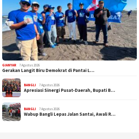
GIANYAR
7 Agustus 2026
Gerakan Langit Biru Demokrat di Pantai L…
BANGLI
7 Agustus 2026
Apresiasi Sinergi Pusat-Daerah, Bupati B…
BANGLI
7 Agustus 2026
Wabup Bangli Lepas Jalan Santai, Awali R…