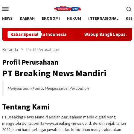
Loncat
Menu
ke
Mobile
konten
NEWS
DAERAH
EKONOMI
HUKUM
INTERNASIONAL
KES
Satu Data Indonesia
Kabar Spesial
Wabup Bangli Lepas Jalan Santai, Aw
Beranda
Profil Perusahaan
Profil Perusahaan
PT Breaking News Mandiri
Menyuarakan Fakta, Menginspirasi Perubahan
Tentang Kami
PT Breaking News Mandiri
adalah perusahaan media digital yang
mengelola portal berita
www.breaking-news.co.id
. Berdiri sejak tahun
2022, kami hadir sebagai jawaban atas kebutuhan masyarakat akan