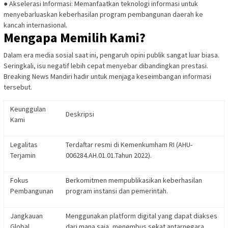
●
Akselerasi Informasi:
Memanfaatkan teknologi informasi untuk
menyebarluaskan keberhasilan program pembangunan daerah ke
kancah internasional.
Mengapa Memilih Kami?
Dalam era media sosial saat ini, pengaruh opini publik sangat luar biasa.
Seringkali, isu negatif lebih cepat menyebar dibandingkan prestasi.
Breaking News Mandiri
hadir untuk menjaga keseimbangan informasi
tersebut.
Keunggulan
Deskripsi
Kami
Legalitas
Terdaftar resmi di Kemenkumham RI (AHU-
Terjamin
006284.AH.01.01.Tahun 2022).
Fokus
Berkomitmen mempublikasikan keberhasilan
Pembangunan
program instansi dan pemerintah.
Jangkauan
Menggunakan platform digital yang dapat diakses
Global
dari mana saja, menembus sekat antarnegara.