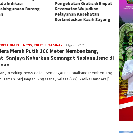
obatan Gratis di Empat
2026 di Surabaya, Targetkan
Juwuk 
matan Wujudkan
Prestasi Nasional
Tolak 
yanan Kesehatan
Keker
andaskan Kasih Sayang
ERITA
,
DAERAH
,
NEWS
,
POLITIK
,
TABANAN
Redaksi
4 Agustus 2026
era Merah Putih 100 Meter Membentang,
ti Sanjaya Kobarkan Semangat Nasionalisme di
anan
AN, Breaking-news.co.id | Semangat nasionalisme membentang
di Taman Perjuangan Singasana, Selasa (4/8), ketika Bendera […]