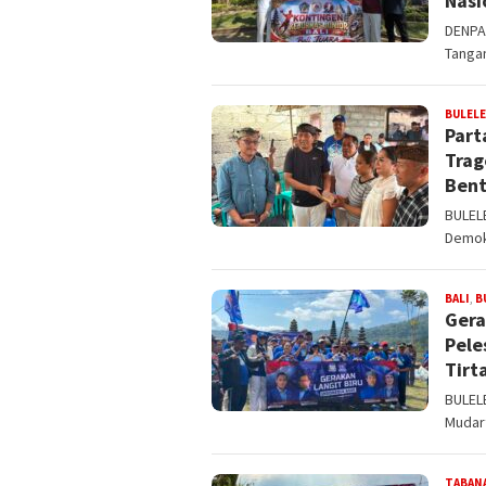
Nasi
DENPAS
Tangan
BULEL
Part
Trag
Bent
BULELE
Demok
BALI
,
B
Gera
Pele
Tirt
BULELE
Mudar
TABAN