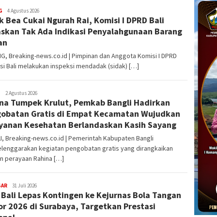
G
admin
4 Agustus 2026
k Bea Cukai Ngurah Rai, Komisi I DPRD Bali
skan Tak Ada Indikasi Penyalahgunaan Barang
an
, Breaking-news.co.id | Pimpinan dan Anggota Komisi I DPRD
si Bali melakukan inspeksi mendadak (sidak) […]
I
Redaksi
2 Agustus 2026
na Tumpek Krulut, Pemkab Bangli Hadirkan
obatan Gratis di Empat Kecamatan Wujudkan
yanan Kesehatan Berlandaskan Kasih Sayang
, Breaking-news.co.id | Pemerintah Kabupaten Bangli
lenggarakan kegiatan pengobatan gratis yang dirangkaikan
n perayaan Rahina […]
SAR
admin
31 Juli 2026
 Bali Lepas Kontingen ke Kejurnas Bola Tangan
or 2026 di Surabaya, Targetkan Prestasi