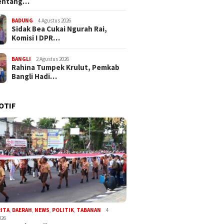
entang…
BADUNG
4 Agustus 2026
Sidak Bea Cukai Ngurah Rai,
Komisi I DPR…
BANGLI
2 Agustus 2026
Rahina Tumpek Krulut, Pemkab
Bangli Hadi…
OTIF
RITA
,
DAERAH
,
NEWS
,
POLITIK
,
TABANAN
4
026