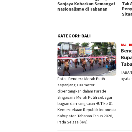
Tak Ada Indikasi
Peng
njaya Kobarkan Semangat
Penyalahgunaan Barang
Keca
ionalisme di Tabanan
Sitaan
Pela
Berl
KATEGORI:
BALI
BALI
,
B
Bend
Bupa
Tab
TABAN
nyata 
Foto : Bendera Merah Putih
sepanjang 100 meter
dibentangkan dalam Parade
Singasana Merah Putih sebagai
bagian dari rangkaian HUT ke-81
Kemerdekaan Republik Indonesia
Kabupaten Tabanan Tahun 2026,
Pada Selasa (4/8).