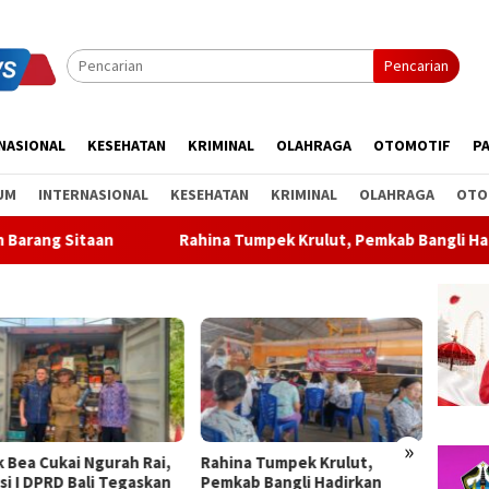
Pencarian
NASIONAL
KESEHATAN
KRIMINAL
OLAHRAGA
OTOMOTIF
PA
UM
INTERNASIONAL
KESEHATAN
KRIMINAL
OLAHRAGA
OTO
Rahina Tumpek Krulut, Pemkab Bangli Hadirkan Pengobatan Gra
»
na Tumpek Krulut,
ABTI Bali Lepas Kontingen ke
Partai
ab Bangli Hadirkan
Kejurnas Bola Tangan Junior
Keluar