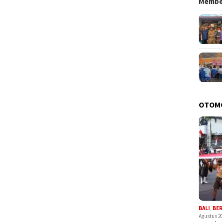
Memb
OTOM
BALI
,
BE
Agustus 2