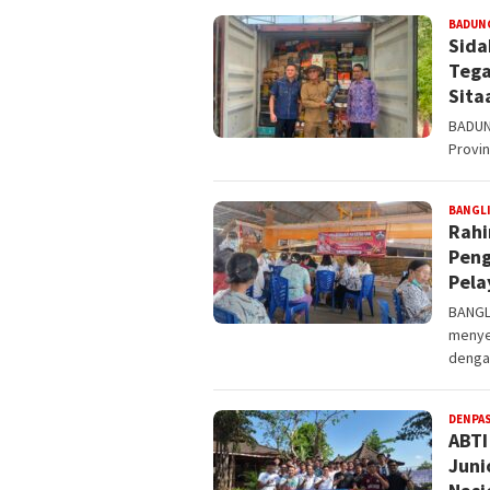
BADUN
Sida
Tega
Sita
BADUNG
Provin
BANGL
Rahi
Peng
Pela
BANGLI
menye
denga
DENPA
ABTI
Juni