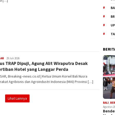
a […]
BA
BR
UP
TA
BERIT
SAR
admin
29 Juli 2026
us TRAP Dipuji, Agung Alit Wiraputra Desak
rtiban Hotel yang Langgar Perda
AR, Breaking–news.co.id | Ketua Umum Korwil Bali Nusra
akat Agribisnis dan Agroindustri Indonesia (MAI) Provinsi […]
Lihat Lainnya
BALI
,
BE
Agustus 2
Bender