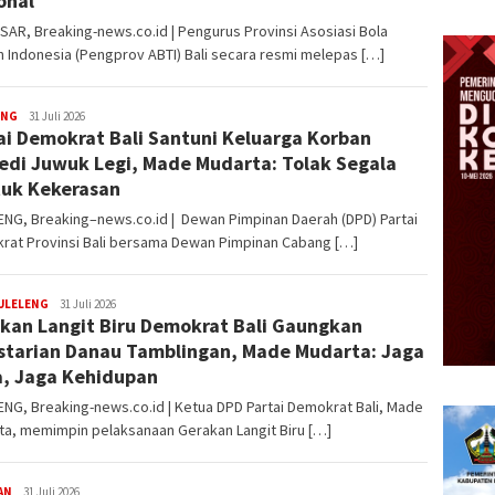
onal
AR, Breaking-news.co.id | Pengurus Provinsi Asosiasi Bola
 Indonesia (Pengprov ABTI) Bali secara resmi melepas […]
ENG
admin
31 Juli 2026
ai Demokrat Bali Santuni Keluarga Korban
edi Juwuk Legi, Made Mudarta: Tolak Segala
uk Kekerasan
NG, Breaking–news.co.id | Dewan Pimpinan Daerah (DPD) Partai
rat Provinsi Bali bersama Dewan Pimpinan Cabang […]
ULELENG
admin
31 Juli 2026
kan Langit Biru Demokrat Bali Gaungkan
starian Danau Tamblingan, Made Mudarta: Jaga
a, Jaga Kehidupan
NG, Breaking-news.co.id | Ketua DPD Partai Demokrat Bali, Made
ta, memimpin pelaksanaan Gerakan Langit Biru […]
AN
admin
31 Juli 2026