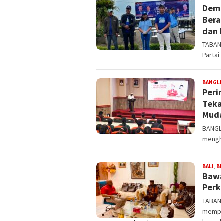
Demo
Bera
dan 
TABANA
Parta
BANGL
Peri
Teka
Mud
BANGLI
mengh
BALI
,
B
Bawa
Perk
TABAN
mempe