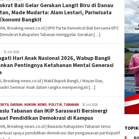
krat Bali Gelar Gerakan Langit Biru di Danau
tan, Made Mudarta: Alam Lestari, Pariwisata
Ekonomi Bangkit
N, Breaking-news.co.id | DPD Partai Demokrat Bali bersama DPC
i Demokrat Kabupaten Tabanan menggelar Gerakan […]
I
Redaksi
31 Juli 2026
ngati Hari Anak Nasional 2026, Wabup Bangli
nkan Pentingnya Ketahanan Mental Generasi
a
, Breaking-news.co.id | Wakil Bupati Bangli, I Wayan Diar,
adiri Seminar Anak dalam rangka memperingati […]
ERITA
,
DAERAH
,
HUKUM
,
NEWS
,
POLITIK
,
TABANAN
Redaksi
30 Juli 2026
slu Tabanan dan IKIP Saraswati Bersinergi
uat Pendidikan Demokrasi di Kampus
AN, Breaking-news.co.id | Bawaslu Kabupaten Tabanan terus
TOPIK
rkuat upaya pendidikan demokrasi dan pengawasan partisipatif
BO