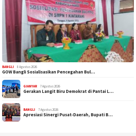
BANGLI
8 Agustus 2026
GOW Bangli Sosialisasikan Pencegahan Bul…
GIANYAR
7 Agustus 2026
Gerakan Langit Biru Demokrat di Pantai L…
BANGLI
7 Agustus 2026
Apresiasi Sinergi Pusat-Daerah, Bupati B…