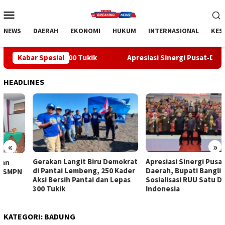
Loncat
Menu
ke
Mobile
konten
NEWS
DAERAH
EKONOMI
HUKUM
INTERNASIONAL
KES
s 300 Tukik
Kabar Spesial
Apresiasi Sinergi Pusat-Daerah, Bupati Bangli
HEADLINES
«
»
Gerakan Langit Biru Demokrat
Apresiasi Sinergi Pusat-
di Pantai Lembeng, 250 Kader
Daerah, Bupati Bangli Buka
Aksi Bersih Pantai dan Lepas
Sosialisasi RUU Satu Data
300 Tukik
Indonesia
KATEGORI:
BADUNG