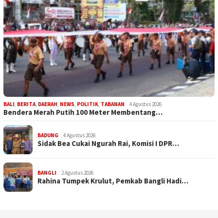
BALI
,
BERITA
,
DAERAH
,
NEWS
,
POLITIK
,
TABANAN
4 Agustus 2026
Bendera Merah Putih 100 Meter Membentang…
BADUNG
4 Agustus 2026
Sidak Bea Cukai Ngurah Rai, Komisi I DPR…
BANGLI
2 Agustus 2026
Rahina Tumpek Krulut, Pemkab Bangli Hadi…