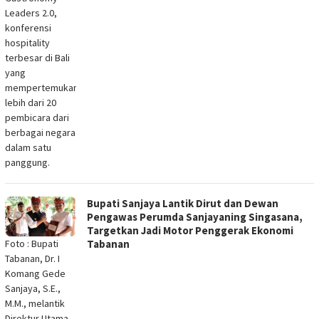
Leaders 2.0,
konferensi
hospitality
terbesar di Bali
yang
mempertemukan
lebih dari 20
pembicara dari
berbagai negara
dalam satu
panggung.
Bupati Sanjaya Lantik Dirut dan Dewan
Pengawas Perumda Sanjayaning Singasana,
Targetkan Jadi Motor Penggerak Ekonomi
Foto : Bupati
Tabanan
Tabanan, Dr. I
Komang Gede
Sanjaya, S.E.,
M.M., melantik
Direktur Utama