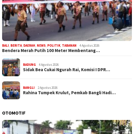
BALI
,
BERITA
,
DAERAH
,
NEWS
,
POLITIK
,
TABANAN
4 Agustus 2026
Bendera Merah Putih 100 Meter Membentang…
BADUNG
4 Agustus 2026
Sidak Bea Cukai Ngurah Rai, Komisi I DPR…
BANGLI
2 Agustus 2026
Rahina Tumpek Krulut, Pemkab Bangli Hadi…
OTOMOTIF