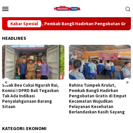
Loncat
Menu
ke
Mobile
konten
kab Bangli Hadirkan Pengobatan Gratis di Empat Kecamatan Wu
Kabar Spesial
HEADLINES
«
»
Sidak Bea Cukai Ngurah Rai,
Rahina Tumpek Krulut,
Komisi I DPRD Bali Tegaskan
Pemkab Bangli Hadirkan
Tak Ada Indikasi
Pengobatan Gratis di Empat
Penyalahgunaan Barang
Kecamatan Wujudkan
Sitaan
Pelayanan Kesehatan
Berlandaskan Kasih Sayang
KATEGORI:
EKONOMI