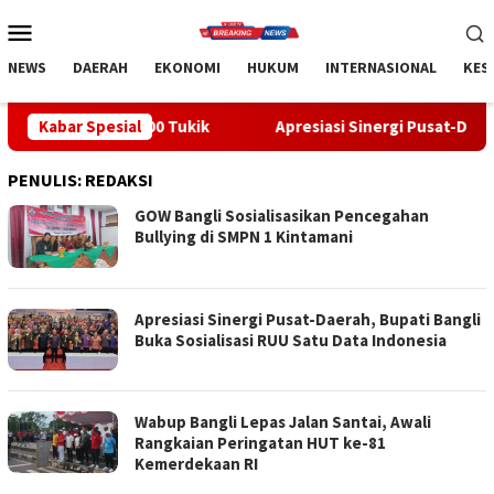
Loncat
Menu
ke
Mobile
konten
NEWS
DAERAH
EKONOMI
HUKUM
INTERNASIONAL
KES
 300 Tukik
Kabar Spesial
Apresiasi Sinergi Pusat-Daerah, Bupati Bangli
PENULIS:
REDAKSI
GOW Bangli Sosialisasikan Pencegahan
Bullying di SMPN 1 Kintamani
Apresiasi Sinergi Pusat-Daerah, Bupati Bangli
Buka Sosialisasi RUU Satu Data Indonesia
Wabup Bangli Lepas Jalan Santai, Awali
Rangkaian Peringatan HUT ke-81
Kemerdekaan RI