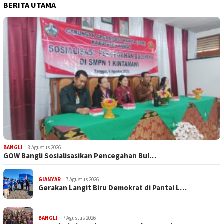
BERITA UTAMA
BANGLI
8 Agustus 2026
GOW Bangli Sosialisasikan Pencegahan Bul…
GIANYAR
7 Agustus 2026
Gerakan Langit Biru Demokrat di Pantai L…
BANGLI
7 Agustus 2026