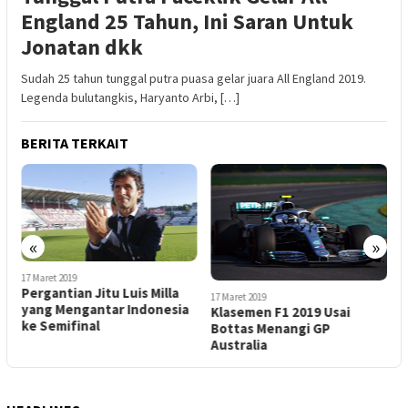
England 25 Tahun, Ini Saran Untuk
Jonatan dkk
Sudah 25 tahun tunggal putra puasa gelar juara All England 2019.
Legenda bulutangkis, Haryanto Arbi, […]
BERITA TERKAIT
«
»
17 Maret 2019
1
Pergantian Jitu Luis Milla
T
17 Maret 2019
yang Mengantar Indonesia
N
Klasemen F1 2019 Usai
ke Semifinal
D
Bottas Menangi GP
Australia