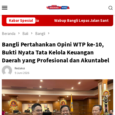
Loncat
Menu
ke
Mobile
konten
Kabar Spesial
Wabup Bangli Lepas Jalan Santai, Awali Rangkaian Pering
Beranda
Bali
Bangli
Bangli Pertahankan Opini WTP ke-10,
Bukti Nyata Tata Kelola Keuangan
Daerah yang Profesional dan Akuntabel
Redaksi
9 Juni 2026