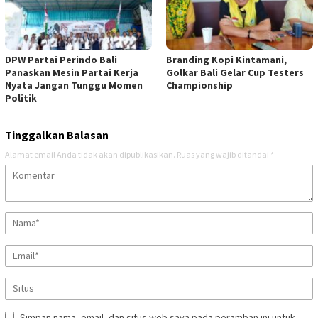
DPW Partai Perindo Bali
Branding Kopi Kintamani,
Panaskan Mesin Partai Kerja
Golkar Bali Gelar Cup Testers
Nyata Jangan Tunggu Momen
Championship
Politik
Tinggalkan Balasan
Alamat email Anda tidak akan dipublikasikan.
Ruas yang wajib ditandai
*
Simpan nama, email, dan situs web saya pada peramban ini untuk