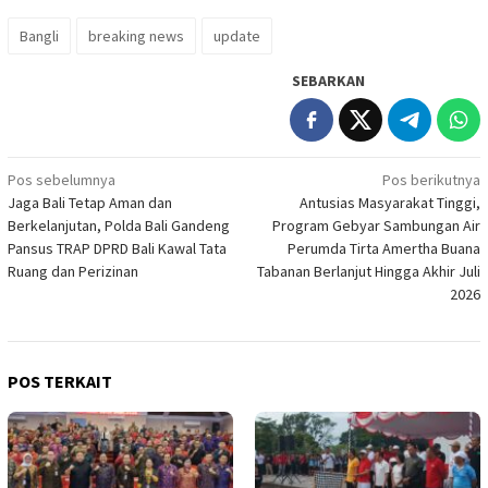
Bangli
breaking news
update
SEBARKAN
Navigasi
Pos sebelumnya
Pos berikutnya
Jaga Bali Tetap Aman dan
Antusias Masyarakat Tinggi,
pos
Berkelanjutan, Polda Bali Gandeng
Program Gebyar Sambungan Air
Pansus TRAP DPRD Bali Kawal Tata
Perumda Tirta Amertha Buana
Ruang dan Perizinan
Tabanan Berlanjut Hingga Akhir Juli
2026
POS TERKAIT