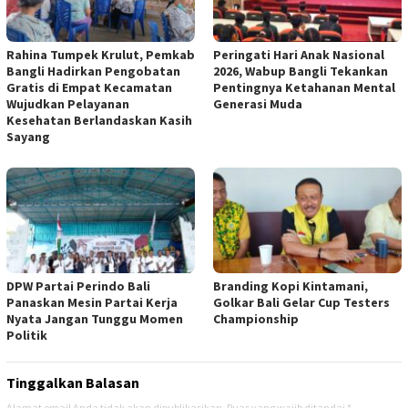
Rahina Tumpek Krulut, Pemkab
Peringati Hari Anak Nasional
Bangli Hadirkan Pengobatan
2026, Wabup Bangli Tekankan
Gratis di Empat Kecamatan
Pentingnya Ketahanan Mental
Wujudkan Pelayanan
Generasi Muda
Kesehatan Berlandaskan Kasih
Sayang
DPW Partai Perindo Bali
Branding Kopi Kintamani,
Panaskan Mesin Partai Kerja
Golkar Bali Gelar Cup Testers
Nyata Jangan Tunggu Momen
Championship
Politik
Tinggalkan Balasan
Alamat email Anda tidak akan dipublikasikan.
Ruas yang wajib ditandai
*