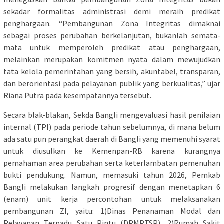
sekadar formalitas administrasi demi meraih predikat
penghargaan. “Pembangunan Zona Integritas dimaknai
sebagai proses perubahan berkelanjutan, bukanlah semata-
mata untuk memperoleh predikat atau penghargaan,
melainkan merupakan komitmen nyata dalam mewujudkan
tata kelola pemerintahan yang bersih, akuntabel, transparan,
dan berorientasi pada pelayanan publik yang berkualitas,” ujar
Riana Putra pada kesempatannya tersebut.
Secara blak-blakan, Sekda Bangli mengevaluasi hasil penilaian
internal (TPI) pada periode tahun sebelumnya, di mana belum
ada satu pun perangkat daerah di Bangli yang memenuhi syarat
untuk diusulkan ke Kemenpan-RB karena kurangnya
pemahaman area perubahan serta keterlambatan pemenuhan
bukti pendukung. Namun, memasuki tahun 2026, Pemkab
Bangli melakukan langkah progresif dengan menetapkan 6
(enam) unit kerja percontohan untuk melaksanakan
pembangunan ZI, yaitu: 1)Dinas Penanaman Modal dan
Pelayanan Terpadu Satu Pintu (DPMPTSP), 2)Rumah Sakit