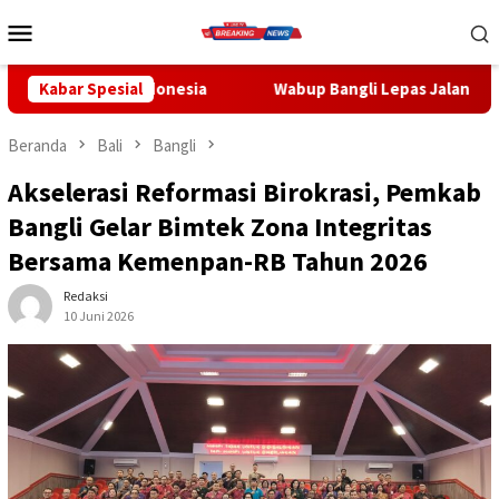
Loncat
Menu
ke
Mobile
konten
Indonesia
Kabar Spesial
Wabup Bangli Lepas Jalan Santai, Awali Rangk
Beranda
Bali
Bangli
Akselerasi Reformasi Birokrasi, Pemkab
Bangli Gelar Bimtek Zona Integritas
Bersama Kemenpan-RB Tahun 2026
Redaksi
10 Juni 2026