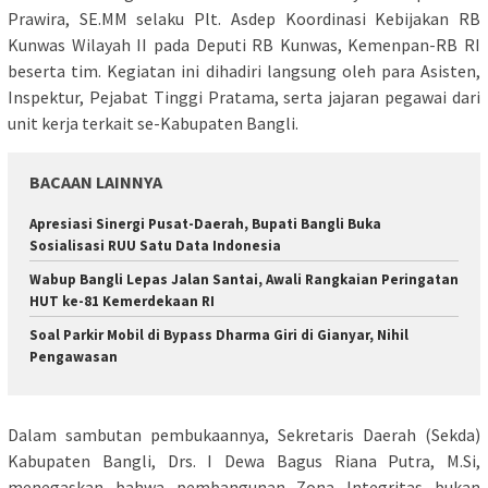
Prawira, SE.MM selaku Plt. Asdep Koordinasi Kebijakan RB
Kunwas Wilayah II pada Deputi RB Kunwas, Kemenpan-RB RI
beserta tim. Kegiatan ini dihadiri langsung oleh para Asisten,
Inspektur, Pejabat Tinggi Pratama, serta jajaran pegawai dari
unit kerja terkait se-Kabupaten Bangli.
BACAAN LAINNYA
Apresiasi Sinergi Pusat-Daerah, Bupati Bangli Buka
Sosialisasi RUU Satu Data Indonesia
Wabup Bangli Lepas Jalan Santai, Awali Rangkaian Peringatan
HUT ke-81 Kemerdekaan RI
Soal Parkir Mobil di Bypass Dharma Giri di Gianyar, Nihil
Pengawasan
Dalam sambutan pembukaannya, Sekretaris Daerah (Sekda)
Kabupaten Bangli, Drs. I Dewa Bagus Riana Putra, M.Si,
menegaskan bahwa pembangunan Zona Integritas bukan