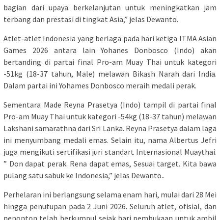
bagian dari upaya berkelanjutan untuk meningkatkan jam
terbang dan prestasi di tingkat Asia,” jelas Dewanto.
Atlet-atlet Indonesia yang berlaga pada hari ketiga ITMA Asian
Games 2026 antara lain Yohanes Donbosco (Indo) akan
bertanding di partai final Pro-am Muay Thai untuk kategori
-51kg (18-37 tahun, Male) melawan Bikash Narah dari India.
Dalam partai ini Yohames Donbosco meraih medali perak.
Sementara Made Reyna Prasetya (Indo) tampil di partai final
Pro-am Muay Thai untuk kategori -54kg (18-37 tahun) melawan
Lakshani samarathna dari Sri Lanka. Reyna Prasetya dalam laga
ini menyumbang medali emas. Selain itu, nama Albertus Jefri
juga mengikuti sertifikasi juri standart Internasional Muaythai.
” Don dapat perak. Rena dapat emas, Sesuai target. Kita bawa
pulang satu sabuk ke Indonesia,” jelas Dewanto..
Perhelaran ini berlangsung selama enam hari, mulai dari 28 Mei
hingga penutupan pada 2 Juni 2026. Seluruh atlet, ofisial, dan
penonton telah berkumpul sejak hari pembukaan untuk ambil