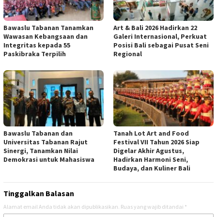
Bawaslu Tabanan Tanamkan
Art & Bali 2026 Hadirkan 22
Wawasan Kebangsaan dan
Galeri Internasional, Perkuat
Integritas kepada 55
Posisi Bali sebagai Pusat Seni
Paskibraka Terpilih
Regional
Bawaslu Tabanan dan
Tanah Lot Art and Food
Universitas Tabanan Rajut
Festival VII Tahun 2026 Siap
Sinergi, Tanamkan Nilai
Digelar Akhir Agustus,
Demokrasi untuk Mahasiswa
Hadirkan Harmoni Seni,
Budaya, dan Kuliner Bali
Tinggalkan Balasan
Alamat email Anda tidak akan dipublikasikan.
Ruas yang wajib ditandai
*