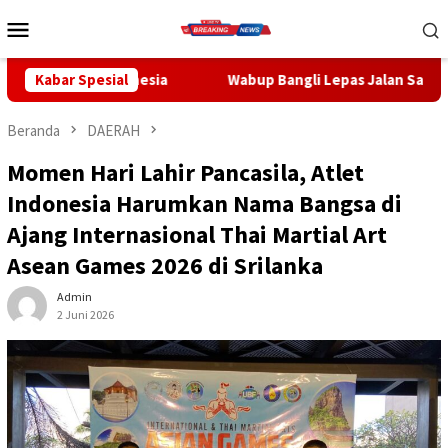
Loncat
Menu
ke
Mobile
konten
ia
Kabar Spesial
Wabup Bangli Lepas Jalan Santai, Awali Rangkaian Pe
Beranda
DAERAH
Momen Hari Lahir Pancasila, Atlet
Indonesia Harumkan Nama Bangsa di
Ajang Internasional Thai Martial Art
Asean Games 2026 di Srilanka
Admin
2 Juni 2026