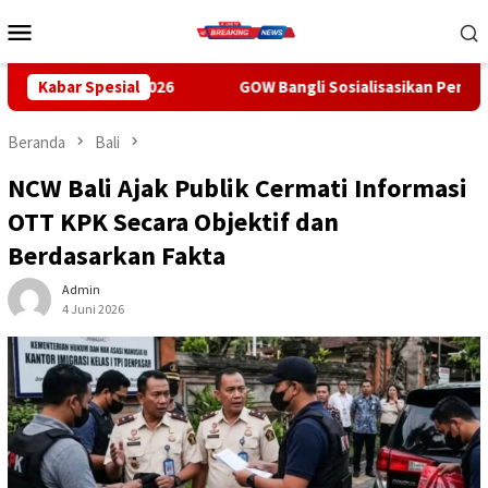
Loncat
Menu
ke
Mobile
konten
26
Kabar Spesial
GOW Bangli Sosialisasikan Pencegahan Bullying di SM
Beranda
Bali
NCW Bali Ajak Publik Cermati Informasi
OTT KPK Secara Objektif dan
Berdasarkan Fakta
Admin
4 Juni 2026