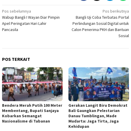
Navigasi
Pos sebelumnya
Pos berikutnya
Wabup Bangli I Wayan Diar Pimpin
Bangli Uji Coba Terbatas Portal
pos
Apel Peringatan Hari Lahir
Perlindungan Sosial Digital untuk
Pancasila
Calon Penerima PKH dan Bantuan
Sosial
POS TERKAIT
Bendera Merah Putih 100 Meter
Gerakan Langit Biru Demokrat
Membentang, Bupati Sanjaya
Bali Gaungkan Pelestarian
Kobarkan Semangat
Danau Tamblingan, Made
Nasionalisme di Tabanan
Mudarta: Jaga Tirta, Jaga
Kehidupan