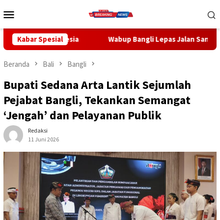
Loncat
Menu
ke
Mobile
konten
a
Kabar Spesial
Wabup Bangli Lepas Jalan Santai, Awali Rangkaian Per
Beranda
Bali
Bangli
Bupati Sedana Arta Lantik Sejumlah
Pejabat Bangli, Tekankan Semangat
‘Jengah’ dan Pelayanan Publik
Redaksi
11 Juni 2026