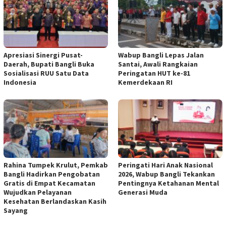
Apresiasi Sinergi Pusat-
Wabup Bangli Lepas Jalan
Daerah, Bupati Bangli Buka
Santai, Awali Rangkaian
Sosialisasi RUU Satu Data
Peringatan HUT ke-81
Indonesia
Kemerdekaan RI
Rahina Tumpek Krulut, Pemkab
Peringati Hari Anak Nasional
Bangli Hadirkan Pengobatan
2026, Wabup Bangli Tekankan
Gratis di Empat Kecamatan
Pentingnya Ketahanan Mental
Wujudkan Pelayanan
Generasi Muda
Kesehatan Berlandaskan Kasih
Sayang