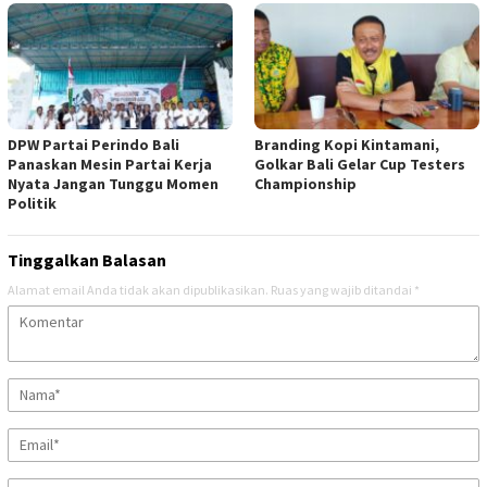
DPW Partai Perindo Bali
Branding Kopi Kintamani,
Panaskan Mesin Partai Kerja
Golkar Bali Gelar Cup Testers
Nyata Jangan Tunggu Momen
Championship
Politik
Tinggalkan Balasan
Alamat email Anda tidak akan dipublikasikan.
Ruas yang wajib ditandai
*