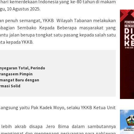
hari kemerdekaan Indonesia yang ke-80 tahun di makam
u, 10 Agustus 2025.
an penuh semangat, YKKB Wilayah Tabanan melakukan
embagian Sembako Kepada Beberapa masyarakat yang
tu jalan berupa tongkat satu pasang kepada salah satu
ta kepada YKKB.
nyegaran Total, Perindo
rangasem Pimpin
mangat Baru dengan
rmasi Solid
 langsung yaitu Pak Kadek Moyo, selaku YKKB Ketua Unit
 lebih akrab disapa Jero Bima dalam sambutannya
u mengingat dan mengenang perjuangan para pahlawan