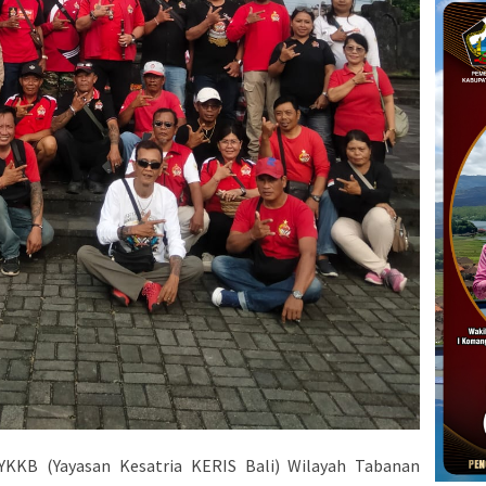
YKKB (Yayasan Kesatria KERIS Bali) Wilayah Tabanan