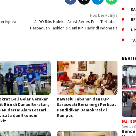
BA
Pos berikutnya
BR
n Irigasi
ALDO Rilis Koleksi Artist Series Edisi Terbatas:
Perpaduan Fashion & Seni Kini Hadir di Indonesia
UP
TA
BERIT
krat Bali Gelar Gerakan
Bawaslu Tabanan dan IKIP
it Biru di Danau Beratan,
Saraswati Bersinergi Perkuat
 Mudarta: Alam Lestari,
Pendidikan Demokrasi di
wisata dan Ekonomi
Kampus
kit
BALI
,
BE
Agustus 2
Bender