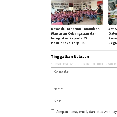
Bawaslu Tabanan Tanamkan
Art &
Wawasan Kebangsaan dan
Gale
Integritas kepada 55
Posis
Paskibraka Terpilih
Regi
Tinggalkan Balasan
Alamat email Anda tidak akan dipublikasikan.
Ru
Simpan nama, email, dan situs web say