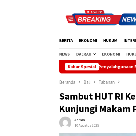
Loncat
ke
konten
BERITA
EKONOMI
HUKUM
INTER
NEWS
DAERAH
EKONOMI
HUK
skan Tak Ada Indikasi Penyalahgunaan Barang Sitaan
Kabar Spesial
Rahin
Beranda
Bali
Tabanan
Sambut HUT RI Ke
Kunjungi Makam 
Admin
10 Agustus 2025