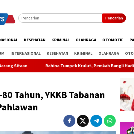
Pencarian
NASIONAL
KESEHATAN
KRIMINAL
OLAHRAGA
OTOMOTIF
PA
UM
INTERNASIONAL
KESEHATAN
KRIMINAL
OLAHRAGA
OTO
a Tumpek Krulut, Pemkab Bangli Hadirkan Pengobatan Gratis di
-80 Tahun, YKKB Tabanan
Pahlawan