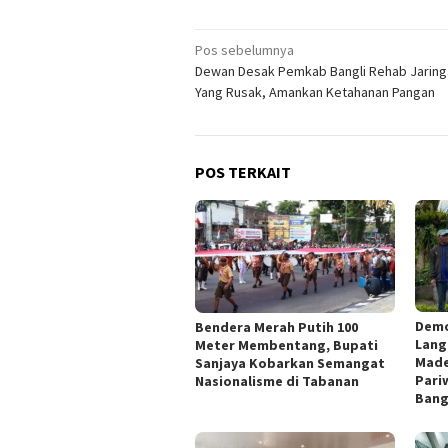
Navigasi
Pos sebelumnya
Dewan Desak Pemkab Bangli Rehab Jaringa
pos
Yang Rusak, Amankan Ketahanan Pangan
POS TERKAIT
Demo
Bendera Merah Putih 100
Lang
Meter Membentang, Bupati
Made
Sanjaya Kobarkan Semangat
Pari
Nasionalisme di Tabanan
Bang