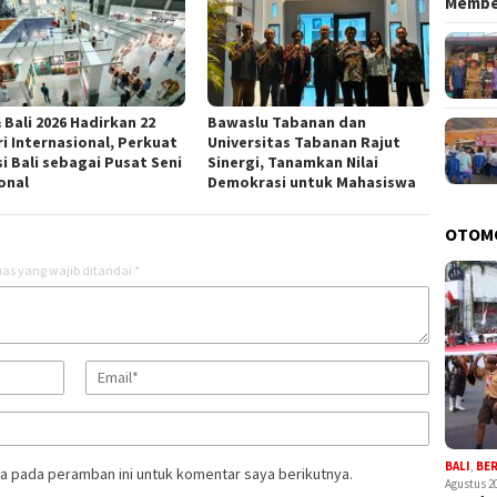
Memb
 Bali 2026 Hadirkan 22
Bawaslu Tabanan dan
ri Internasional, Perkuat
Universitas Tabanan Rajut
i Bali sebagai Pusat Seni
Sinergi, Tanamkan Nilai
onal
Demokrasi untuk Mahasiswa
OTOM
as yang wajib ditandai
*
BALI
,
BE
a pada peramban ini untuk komentar saya berikutnya.
Agustus 2