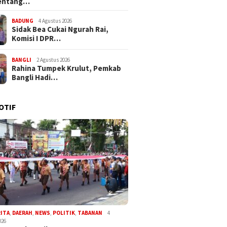
entang…
BADUNG
4 Agustus 2026
Sidak Bea Cukai Ngurah Rai,
Komisi I DPR…
BANGLI
2 Agustus 2026
Rahina Tumpek Krulut, Pemkab
Bangli Hadi…
OTIF
RITA
,
DAERAH
,
NEWS
,
POLITIK
,
TABANAN
4
026