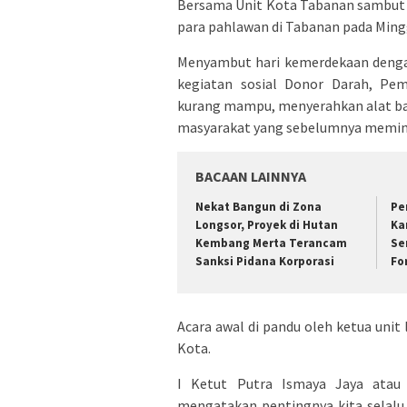
Bersama Unit Kota Tabanan sambut 
para pahlawan di Tabanan pada Mingg
Menyambut hari kemerdekaan deng
kegiatan sosial Donor Darah, P
kurang mampu, menyerahkan alat ban
masyarakat yang sebelumnya memin
BACAAN LAINNYA
Nekat Bangun di Zona
Pe
Longsor, Proyek di Hutan
Ka
Kembang Merta Terancam
Se
Sanksi Pidana Korporasi
Fo
Acara awal di pandu oleh ketua unit
Kota.
I Ketut Putra Ismaya Jaya atau
mengatakan pentingnya kita selal