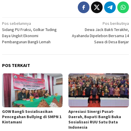
Navigasi
Pos sebelumnya
Pos berikutnya
Sidang PU Fraksi, Golkar Tuding
Dewa Jack Bakti Terakhir,
pos
Daya Ungkit Ekonomi
Ayahanda Dipelebon Bersama 14
Pembangunan Bangli Lemah
Sawa di Desa Banjar
POS TERKAIT
GOW Bangli Sosialisasikan
Apresiasi Sinergi Pusat-
Pencegahan Bullying di SMPN 1
Daerah, Bupati Bangli Buka
Kintamani
Sosialisasi RUU Satu Data
Indonesia