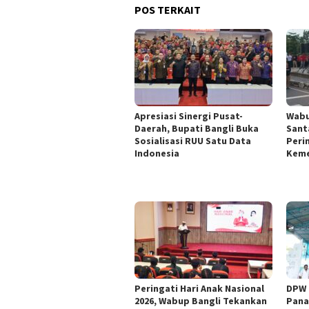
POS TERKAIT
Apresiasi Sinergi Pusat-
Wabu
Daerah, Bupati Bangli Buka
Sant
Sosialisasi RUU Satu Data
Peri
Indonesia
Keme
Peringati Hari Anak Nasional
DPW 
2026, Wabup Bangli Tekankan
Pana