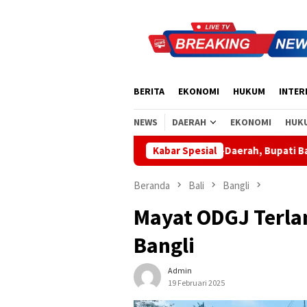
Loncat
ke
konten
BERITA
EKONOMI
HUKUM
INTER
NEWS
DAERAH
EKONOMI
HUK
Apresiasi Sinergi Pusat-Daerah, Bupati Bangli Buka Sosialisas
Kabar Spesial
Beranda
Bali
Bangli
Mayat ODGJ Terl
Bangli
Admin
19 Februari 2025