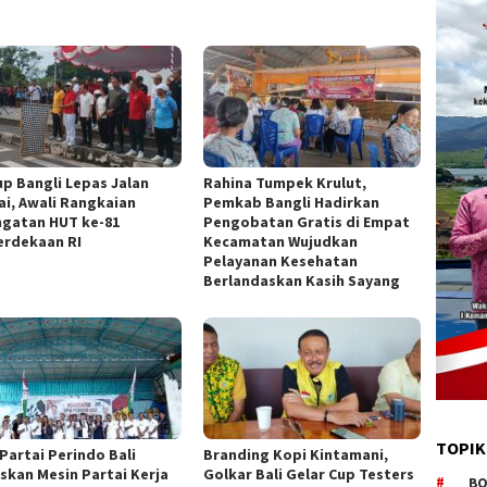
p Bangli Lepas Jalan
Rahina Tumpek Krulut,
ai, Awali Rangkaian
Pemkab Bangli Hadirkan
ngatan HUT ke-81
Pengobatan Gratis di Empat
rdekaan RI
Kecamatan Wujudkan
Pelayanan Kesehatan
Berlandaskan Kasih Sayang
TOPIK
Partai Perindo Bali
Branding Kopi Kintamani,
skan Mesin Partai Kerja
Golkar Bali Gelar Cup Testers
BO