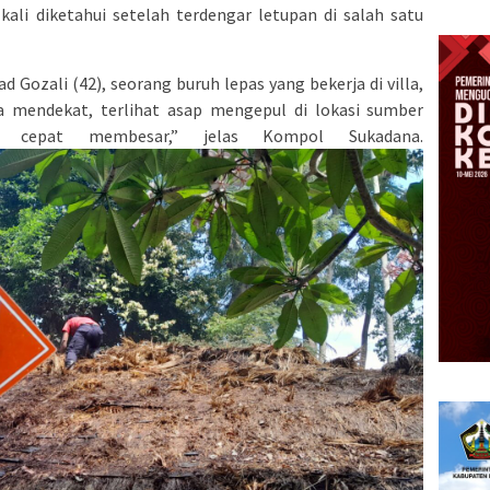
kali diketahui setelah terdengar letupan di salah satu
 Gozali (42), seorang buruh lepas yang bekerja di villa,
a mendekat, terlihat asap mengepul di lokasi sumber
 cepat membesar,” jelas Kompol Sukadana.