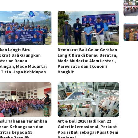
kan Langit Biru
Demokrat Bali Gelar Gerakan
krat Bali Gaungkan
Langit Biru di Danau Beratan,
starian Danau
Made Mudarta: Alam Lestari,
lingan, Made Mudarta:
Pariwisata dan Ekonomi
 Tirta, Jaga Kehidupan
Bangkit
slu Tabanan Tanamkan
Art & Bali 2026 Hadirkan 22
san Kebangsaan dan
Galeri Internasional, Perkuat
gritas kepada 55
Posisi Bali sebagai Pusat Seni
ibraka Terpilih
Regional