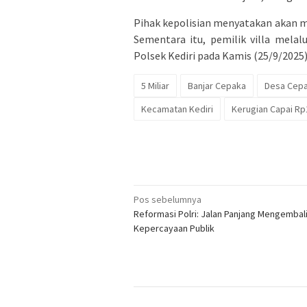
Pihak kepolisian menyatakan akan me
Sementara itu, pemilik villa mela
Polsek Kediri pada Kamis (25/9/2025)
5 Miliar
Banjar Cepaka
Desa Cep
Kecamatan Kediri
Kerugian Capai Rp
Navigasi
Pos sebelumnya
Reformasi Polri: Jalan Panjang Mengembal
pos
Kepercayaan Publik