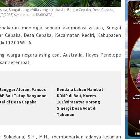
a, Sungai Jungle Villa yang berlokasi di Banjar Cepaka, Desa Cepaka,
/2025) sekitar pukul 12.00 WITA.
Kebakaran menimpa sebuah akomodasi wisata, Sungai
njar Cepaka, Desa Cepaka, Kecamatan Kediri, Kabupaten
kul 12.00 WITA.
ang warga negara asing asal Australia, Hayes Penelope
asan setempat.
langgar Aturan, Pansus
Kendala Lahan Hambat
AP Bali Tutup Bangunan
KDMP di Bali, Korem
tel di Desa Cepaka
163/Wirasatya Dorong
Sinergi Desa Adat di
Tabanan
 Sukadana, S.H., M.H., membenarkan adanya kejadian