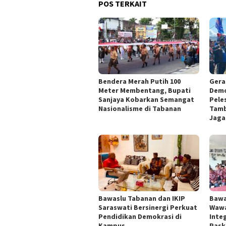
POS TERKAIT
Bendera Merah Putih 100
Gera
Meter Membentang, Bupati
Demo
Sanjaya Kobarkan Semangat
Pele
Nasionalisme di Tabanan
Tamb
Jaga
Bawaslu Tabanan dan IKIP
Bawa
Saraswati Bersinergi Perkuat
Wawa
Pendidikan Demokrasi di
Inte
Kampus
Pask