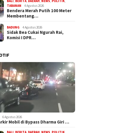
BALI
,
BERITA
,
DAERAH
,
NEWS
,
POLITIK
,
TABANAN
4 Agustus 2026
Bendera Merah Putih 100 Meter
Membentang…
BADUNG
4 Agustus 2026
Sidak Bea Cukai Ngurah Rai,
Komisi I DPR…
OTIF
6 Agustus 2026
arkir Mobil di Bypass Dharma Giri …
BALI
,
BERITA
,
DAERAH
,
NEWS
,
POLITIK
,