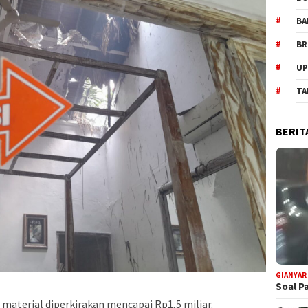
BA
BR
UP
TA
BERIT
GIANYAR
Soal P
n material diperkirakan mencapai Rp1,5 miliar.