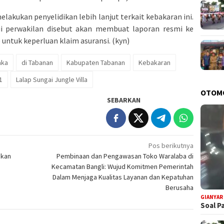
lakukan penyelidikan lebih lanjut terkait kebakaran ini.
lui perwakilan disebut akan membuat laporan resmi ke
 untuk keperluan klaim asuransi. (kyn)
aka
di Tabanan
Kabupaten Tabanan
Kebakaran
1
Lalap Sungai Jungle Villa
OTOM
SEBARKAN
Pos berikutnya
ikan
Pembinaan dan Pengawasan Toko Waralaba di
Kecamatan Bangli: Wujud Komitmen Pemerintah
Dalam Menjaga Kualitas Layanan dan Kepatuhan
Berusaha
GIANYAR
Soal P