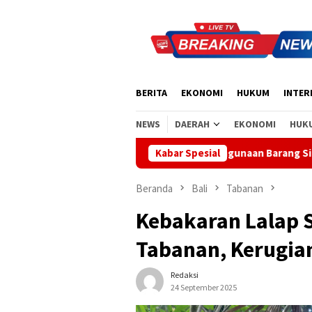
Loncat
ke
konten
BERITA
EKONOMI
HUKUM
INTER
NEWS
DAERAH
EKONOMI
HUK
Indikasi Penyalahgunaan Barang Sitaan
Kabar Spesial
Rahina Tumpek Kru
Beranda
Bali
Tabanan
Kebakaran Lalap S
Tabanan, Kerugian
Redaksi
24 September 2025