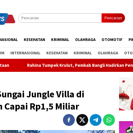
Pencarian
NASIONAL
KESEHATAN
KRIMINAL
OLAHRAGA
OTOMOTIF
PA
UM
INTERNASIONAL
KESEHATAN
KRIMINAL
OLAHRAGA
OTO
lut, Pemkab Bangli Hadirkan Pengobatan Gratis di Empat Keca
ungai Jungle Villa di
 Capai Rp1,5 Miliar