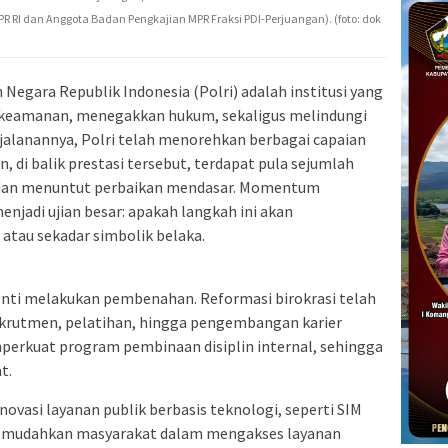
 DPR RI dan Anggota Badan Pengkajian MPR Fraksi PDI-Perjuangan). (foto: dok
 Negara Republik Indonesia (Polri) adalah institusi yang
a keamanan, menegakkan hukum, sekaligus melindungi
jalanannya, Polri telah menorehkan berbagai capaian
, di balik prestasi tersebut, terdapat pula sejumlah
dan menuntut perbaikan mendasar. Momentum
jadi ujian besar: apakah langkah ini akan
atau sekadar simbolik belaka.
rhenti melakukan pembenahan. Reformasi birokrasi telah
rekrutmen, pelatihan, hingga pengembangan karier
perkuat program pembinaan disiplin internal, sehingga
t.
 Inovasi layanan publik berbasis teknologi, seperti SIM
memudahkan masyarakat dalam mengakses layanan