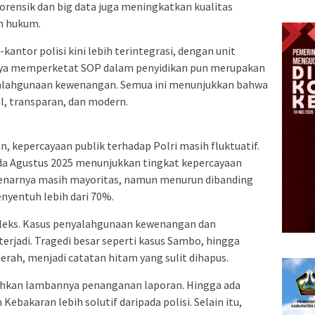
orensik dan big data juga meningkatkan kualitas
an hukum.
-kantor polisi kini lebih terintegrasi, dengan unit
paya memperketat SOP dalam penyidikan pun merupakan
alahgunaan kewenangan. Semua ini menunjukkan bahwa
al, transparan, dan modern.
n, kepercayaan publik terhadap Polri masih fluktuatif.
pada Agustus 2025 menunjukkan tingkat kepercayaan
ebenarnya masih mayoritas, namun menurun dibanding
yentuh lebih dari 70%.
leks. Kasus penyalahgunaan kewenangan dan
erjadi. Tragedi besar seperti kasus Sambo, hingga
aerah, menjadi catatan hitam yang sulit dihapus.
eluhkan lambannya penanganan laporan. Hingga ada
akaran lebih solutif daripada polisi. Selain itu,