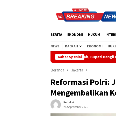
Loncat
ke
konten
BERITA
EKONOMI
HUKUM
INTER
NEWS
DAERAH
EKONOMI
HUK
presiasi Sinergi Pusat-Daerah, Bupati Bangli Buka Sosialisasi RU
Kabar Spesial
Beranda
Jakarta
Reformasi Polri: 
Mengembalikan K
Redaksi
24 September 2025