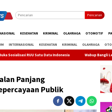
Pencarian
NASIONAL
KESEHATAN
KRIMINAL
OLAHRAGA
OTOMOTIF
PA
UM
INTERNASIONAL
KESEHATAN
KRIMINAL
OLAHRAGA
OTO
U Satu Data Indonesia
Wabup Bangli Lepas Jalan Santai, 
Jalan Panjang
epercayaan Publik