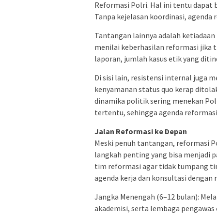
Reformasi Polri. Hal ini tentu dap
Tanpa kejelasan koordinasi, agenda 
Tantangan lainnya adalah ketiadaan i
menilai keberhasilan reformasi jika 
laporan, jumlah kasus etik yang diti
Di sisi lain, resistensi internal j
kenyamanan status quo kerap ditola
dinamika politik sering menekan Po
tertentu, sehingga agenda reformasi 
Jalan Reformasi ke Depan
Meski penuh tantangan, reformasi P
langkah penting yang bisa menjadi 
tim reformasi agar tidak tumpang tin
agenda kerja dan konsultasi dengan m
Jangka Menengah (6–12 bulan): Mel
akademisi, serta lembaga pengawas e