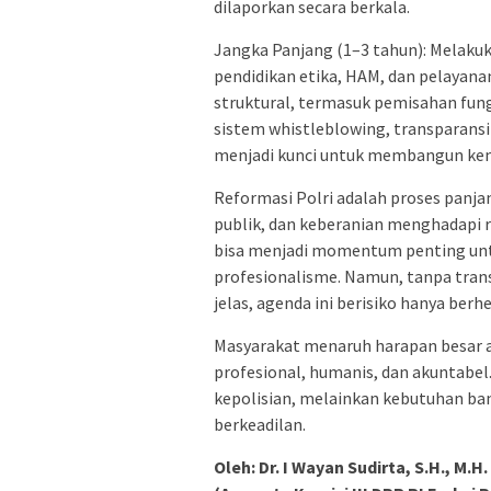
dilaporkan secara berkala.
Jangka Panjang (1–3 tahun): Melakuk
pendidikan etika, HAM, dan pelayanan
struktural, termasuk pemisahan fungs
sistem whistleblowing, transparansi 
menjadi kunci untuk membangun kem
Reformasi Polri adalah proses pan
publik, dan keberanian menghadapi r
bisa menjadi momentum penting unt
profesionalisme. Namun, tanpa tran
jelas, agenda ini berisiko hanya berh
Masyarakat menaruh harapan besar a
profesional, humanis, dan akuntabel
kepolisian, melainkan kebutuhan b
berkeadilan.
Oleh: Dr. I Wayan Sudirta, S.H., M.H.