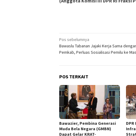
(Anggota Komisi III DPR RI Fraksi 
Navigasi
Pos sebelumnya
Bawaslu Tabanan Jajaki Kerja Sama denga
pos
Pemkab, Perluas Sosialisasi Pemilu ke Ma
POS TERKAIT
Bawazier, Pembina Generasi
DPR 
Muda Bela Negara (GMBN)
Infra
Dapat Gelar KRAT-
Stra