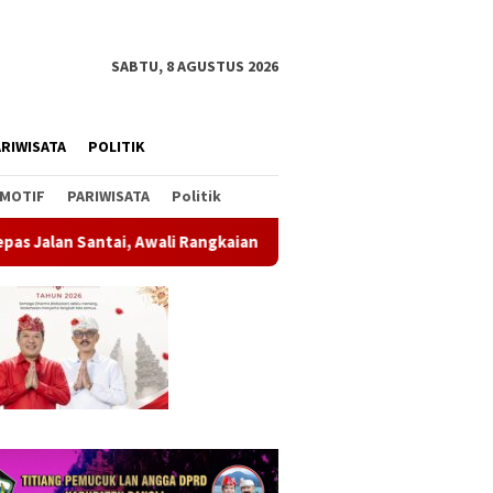
SABTU, 8 AGUSTUS 2026
RIWISATA
POLITIK
MOTIF
PARIWISATA
Politik
Awali Rangkaian Peringatan HUT ke-81 Kemerdekaan RI
So