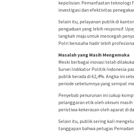
kepolisian. Pemanfaatan teknologi f
investigasi dan efektivitas penegak
Selain itu, pelayanan publik di kantor
pengaduan yang lebih responsif. U
langkah maju untuk mencegah peny
Polri berusaha hadir lebih profesion
Masalah yang Masih Mengemuka
Meski berbagai inovasi telah dilakuka
Survei Indikator Politik Indonesia 
publik berada di 62,4%. Angka ini s
periode sebelumnya yang sempat men
Penyebab penurunan ini cukup komp
pelanggaran etik oleh oknum masih t
peristiwa kekerasan oleh aparat di d
Selain itu, publik sering kali meng
tanggapan bahwa petugas Pemadam Keb