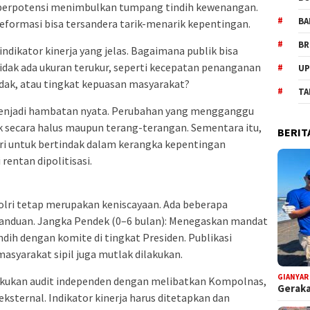
at berpotensi menimbulkan tumpang tindih kewenangan.
BA
reformasi bisa tersandera tarik-menarik kepentingan.
BR
ndikator kinerja yang jelas. Bagaimana publik bisa
tidak ada ukuran terukur, seperti kecepatan penanganan
UP
ndak, atau tingkat kepuasan masyarakat?
TA
uga menjadi hambatan nyata. Perubahan yang mengganggu
k secara halus maupun terang-terangan. Sementara itu,
BERIT
lri untuk bertindak dalam kerangka kepentingan
rentan dipolitisasi.
olri tetap merupakan keniscayaan. Ada beberapa
panduan. Jangka Pendek (0–6 bulan): Menegaskan mandat
dih dengan komite di tingkat Presiden. Publikasi
asyarakat sipil juga mutlak dilakukan.
GIANYAR
akukan audit independen dengan melibatkan Kompolnas,
Geraka
ksternal. Indikator kinerja harus ditetapkan dan