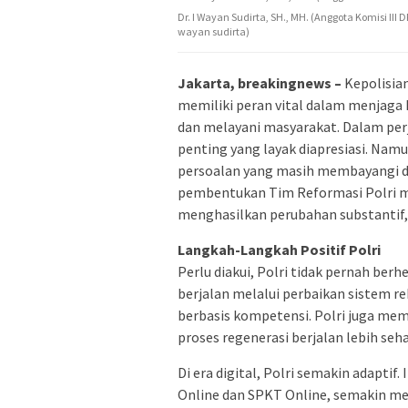
Dr. I Wayan Sudirta, SH., MH. (Anggota Komisi III
wayan sudirta)
Jakarta, breakingnews –
Kepolisian
memiliki peran vital dalam menjag
dan melayani masyarakat. Dalam per
penting yang layak diapresiasi. Namun
persoalan yang masih membayangi 
pembentukan Tim Reformasi Polri men
menghasilkan perubahan substantif, 
Langkah-Langkah Positif Polri
Perlu diakui, Polri tidak pernah be
berjalan melalui perbaikan sistem 
berbasis kompetensi. Polri juga mem
proses regenerasi berjalan lebih seha
Di era digital, Polri semakin adaptif.
Online dan SPKT Online, semakin 