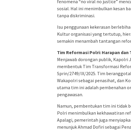
fenomena “no viral no justice” mencua
sosial. Hal ini menimbulkan kesan b
tanpa diskriminasi.
Isu penggunaan kekerasan berlebih
Kultur organisasi yang tertutup, hie
semakin menambah tantangan reform
Tim Reformasi Polri: Harapan dan
Menjawab dorongan publik, Kapolri J
membentuk Tim Transformasi Reform
Sprin/2749/IX/2025. Tim beranggotak
Wakapolri sebagai penasihat, dan K
utama tim ini adalah pembenahan org
pengawasan.
Namun, pembentukan tim ini tidak beb
Polri menimbulkan kekhawatiran ref
Apalagi, pemerintah juga menyiapkan
menunjuk Ahmad Dofiri sebagai Pen