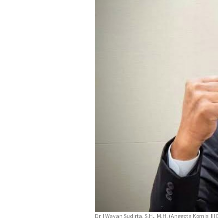
Dr. I Wayan Sudirta, S.H., M.H. (Anggota Komisi III