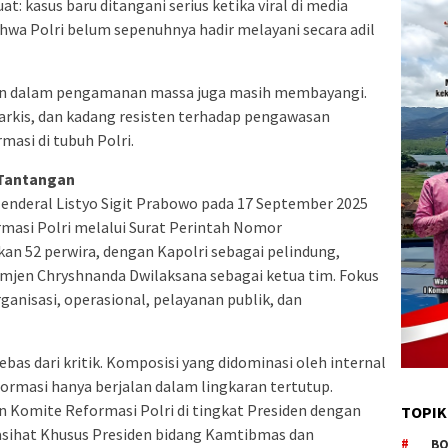
t: kasus baru ditangani serius ketika viral di media
ahwa Polri belum sepenuhnya hadir melayani secara adil
an dalam pengamanan massa juga masih membayangi.
rarkis, dan kadang resisten terhadap pengawasan
asi di tubuh Polri.
 Tantangan
enderal Listyo Sigit Prabowo pada 17 September 2025
asi Polri melalui Surat Perintah Nomor
an 52 perwira, dengan Kapolri sebagai pelindung,
omjen Chryshnanda Dwilaksana sebagai ketua tim. Fokus
anisasi, operasional, pelayanan publik, dan
as dari kritik. Komposisi yang didominasi oleh internal
ormasi hanya berjalan dalam lingkaran tertutup.
 Komite Reformasi Polri di tingkat Presiden dengan
TOPIK
asihat Khusus Presiden bidang Kamtibmas dan
BO