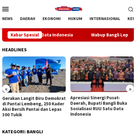
Loncat
Menu
ke
Mobile
konten
NEWS
DAERAH
EKONOMI
HUKUM
INTERNASIONAL
KES
atu Data Indonesia
Kabar Spesial
Wabup Bangli Lepas Jalan Santai, Awa
HEADLINES
«
»
Apresiasi Sinergi Pusat-
Wabup Bangli Lepas Jalan
Daerah, Bupati Bangli Buka
Santai, Awali Rangkaian
Sosialisasi RUU Satu Data
Peringatan HUT ke-81
Indonesia
Kemerdekaan RI
KATEGORI:
BANGLI