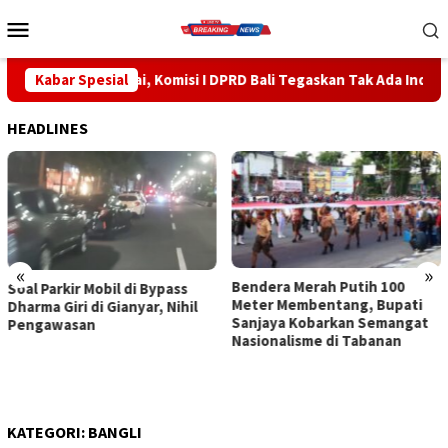
Loncat
Menu
ke
Mobile
konten
ai, Komisi I DPRD Bali Tegaskan Tak Ada Indikasi Penyalahgunaan 
Kabar Spesial
HEADLINES
«
»
Bendera Merah Putih 100
Sidak Bea Cukai Ngurah Rai,
Meter Membentang, Bupati
Komisi I DPRD Bali Tegaskan
Sanjaya Kobarkan Semangat
Tak Ada Indikasi
Nasionalisme di Tabanan
Penyalahgunaan Barang
Sitaan
KATEGORI:
BANGLI