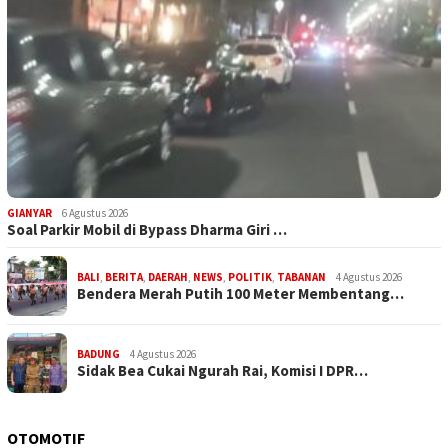
GIANYAR
6 Agustus 2026
Soal Parkir Mobil di Bypass Dharma Giri …
BALI
,
BERITA
,
DAERAH
,
NEWS
,
POLITIK
,
TABANAN
4 Agustus 2026
Bendera Merah Putih 100 Meter Membentang…
BADUNG
4 Agustus 2026
Sidak Bea Cukai Ngurah Rai, Komisi I DPR…
OTOMOTIF