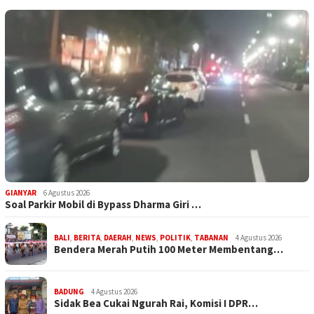
GIANYAR
6 Agustus 2026
Soal Parkir Mobil di Bypass Dharma Giri …
BALI
,
BERITA
,
DAERAH
,
NEWS
,
POLITIK
,
TABANAN
4 Agustus 2026
Bendera Merah Putih 100 Meter Membentang…
BADUNG
4 Agustus 2026
Sidak Bea Cukai Ngurah Rai, Komisi I DPR…