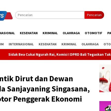
Pencarian
NASIONAL
KESEHATAN
KRIMINAL
OLAHRAGA
OTOMOTIF
PA
UM
INTERNASIONAL
KESEHATAN
KRIMINAL
OLAHRAGA
OTO
Komisi I DPRD Bali Tegaskan Tak Ada Indikasi Penyalahgunaan Bar
ntik Dirut dan Dewan
 Sanjayaning Singasana,
otor Penggerak Ekonomi