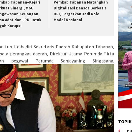
mkab Tabanan–Kejari
Pemkab Tabanan Matangkan
rkuat Sinergi, MoU
Digitalisasi Bansos Berbasis
ngawasan Keuangan
DPI, Targetkan Jadi Role
sa Adat dan LPD untuk
Model Nasional
gah Korupsi
n turut dihadiri Sekretaris Daerah Kabupaten Tabanan,
kepala perangkat daerah, Direktur Utama Perumda Tirta
an pegawai Perumda Sanjayaning Singasana.
TOPIK
BO