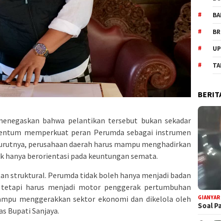
BA
BR
UP
TA
BERIT
menegaskan bahwa pelantikan tersebut bukan sekadar
mentum memperkuat peran Perumda sebagai instrumen
rutnya, perusahaan daerah harus mampu menghadirkan
ak hanya berorientasi pada keuntungan semata.
atan struktural. Perumda tidak boleh hanya menjadi badan
 tetapi harus menjadi motor penggerak pertumbuhan
mpu menggerakkan sektor ekonomi dan dikelola oleh
GIANYAR
Soal P
as Bupati Sanjaya.