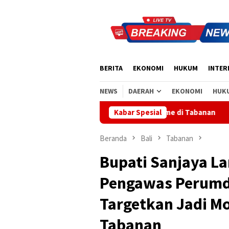
Loncat
ke
konten
BERITA
EKONOMI
HUKUM
INTER
NEWS
DAERAH
EKONOMI
HUK
at Nasionalisme di Tabanan
Kabar Spesial
Sidak Bea Cukai Ngurah Rai, 
Beranda
Bali
Tabanan
Bupati Sanjaya La
Pengawas Perumda
Targetkan Jadi M
Tabanan