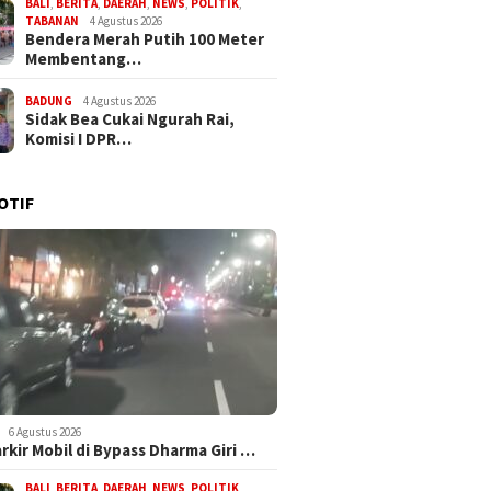
BALI
,
BERITA
,
DAERAH
,
NEWS
,
POLITIK
,
TABANAN
4 Agustus 2026
Bendera Merah Putih 100 Meter
Membentang…
BADUNG
4 Agustus 2026
Sidak Bea Cukai Ngurah Rai,
Komisi I DPR…
OTIF
6 Agustus 2026
arkir Mobil di Bypass Dharma Giri …
BALI
,
BERITA
,
DAERAH
,
NEWS
,
POLITIK
,