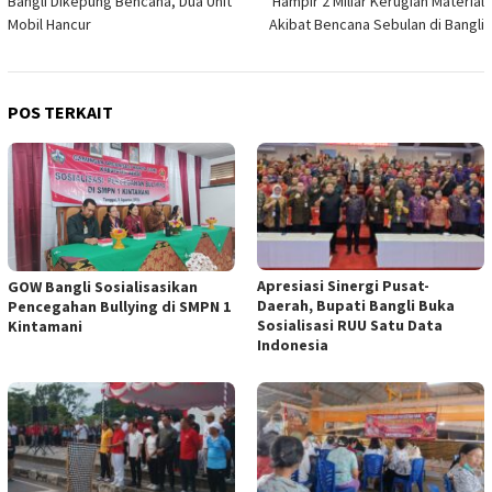
Bangli Dikepung Bencana, Dua Unit
Hampir 2 Miliar Kerugian Material
pos
Mobil Hancur
Akibat Bencana Sebulan di Bangli
POS TERKAIT
Apresiasi Sinergi Pusat-
GOW Bangli Sosialisasikan
Daerah, Bupati Bangli Buka
Pencegahan Bullying di SMPN 1
Sosialisasi RUU Satu Data
Kintamani
Indonesia