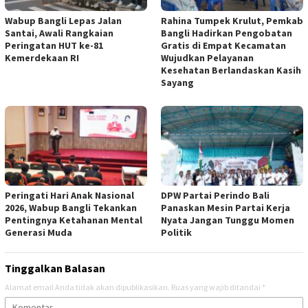
Wabup Bangli Lepas Jalan
Rahina Tumpek Krulut, Pemkab
Santai, Awali Rangkaian
Bangli Hadirkan Pengobatan
Peringatan HUT ke-81
Gratis di Empat Kecamatan
Kemerdekaan RI
Wujudkan Pelayanan
Kesehatan Berlandaskan Kasih
Sayang
Peringati Hari Anak Nasional
DPW Partai Perindo Bali
2026, Wabup Bangli Tekankan
Panaskan Mesin Partai Kerja
Pentingnya Ketahanan Mental
Nyata Jangan Tunggu Momen
Generasi Muda
Politik
Tinggalkan Balasan
Alamat email Anda tidak akan dipublikasikan.
Ruas yang wajib ditandai
*