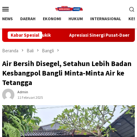
Loncat
Menu
ke
Mobile
konten
NEWS
DAERAH
EKONOMI
HUKUM
INTERNASIONAL
KES
ukik
Kabar Spesial
Apresiasi Sinergi Pusat-Daerah, Bupati Bangli Buka 
Beranda
Bali
Bangli
Air Bersih Disegel, Setahun Lebih Badan
Kesbangpol Bangli Minta-Minta Air ke
Tetangga
Admin
11 Februari 2025