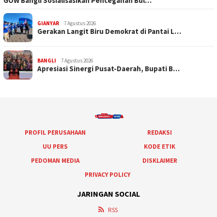
GOW Bangli Sosialisasikan Pencegahan Bul…
GIANYAR
7 Agustus 2026
Gerakan Langit Biru Demokrat di Pantai L…
BANGLI
7 Agustus 2026
Apresiasi Sinergi Pusat-Daerah, Bupati B…
PROFIL PERUSAHAAN
REDAKSI
UU PERS
KODE ETIK
PEDOMAN MEDIA
DISKLAIMER
PRIVACY POLICY
JARINGAN SOCIAL
RSS