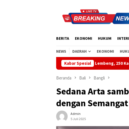
Loncat
ke
konten
BERITA
EKONOMI
HUKUM
INTER
NEWS
DAERAH
EKONOMI
HUK
it Biru Demokrat di Pantai Lembeng, 250 Kader Aksi Bersih Panta
Kabar Spesial
Beranda
Bali
Bangli
Sedana Arta samb
dengan Semanga
Admin
5 Juli 2025