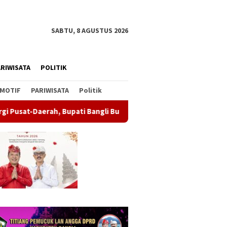
SABTU, 8 AGUSTUS 2026
RIWISATA
POLITIK
MOTIF
PARIWISATA
Politik
pati Bangli Buka Sosialisasi RUU Satu Data Indonesia
Wab