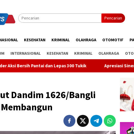
Pencarian
NASIONAL
KESEHATAN
KRIMINAL
OLAHRAGA
OTOMOTIF
PA
UM
INTERNASIONAL
KESEHATAN
KRIMINAL
OLAHRAGA
OTO
i dan Lepas 300 Tukik
Apresiasi Sinergi Pusat-Daerah, Bu
ut Dandim 1626/Bangli
t Membangun