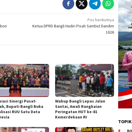
Pos berikutnya
ebon
Ketua DPRD Bangli Hadiri Pisah Sambut Dandim
1626
iasi Sinergi Pusat-
Wabup Bangli Lepas Jalan
ah, Bupati Bangli Buka
Santai, Awali Rangkaian
alisasi RUU Satu Data
Peringatan HUT ke-81
nesia
Kemerdekaan RI
TOPIK
BO