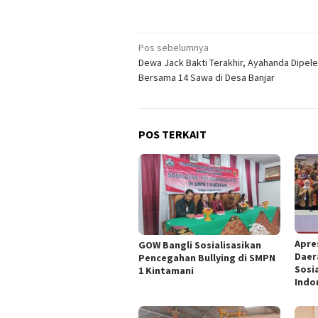
Navigasi
Pos sebelumnya
Dewa Jack Bakti Terakhir, Ayahanda Dipel
pos
Bersama 14 Sawa di Desa Banjar
POS TERKAIT
Apres
GOW Bangli Sosialisasikan
Daer
Pencegahan Bullying di SMPN
Sosi
1 Kintamani
Indo