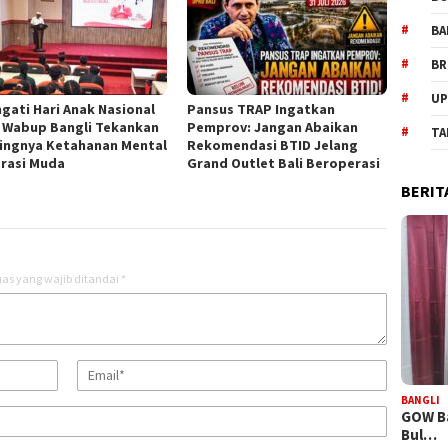
BA
BR
UP
ngati Hari Anak Nasional
Pansus TRAP Ingatkan
, Wabup Bangli Tekankan
Pemprov: Jangan Abaikan
TA
ingnya Ketahanan Mental
Rekomendasi BTID Jelang
rasi Muda
Grand Outlet Bali Beroperasi
BERIT
as yang wajib ditandai
*
BANGLI
GOW Ba
Bul…