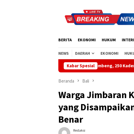
Loncat
ke
konten
BERITA
EKONOMI
HUKUM
INTER
NEWS
DAERAH
EKONOMI
HUK
Biru Demokrat di Pantai Lembeng, 250 Kader Aksi Bersih Pantai d
Kabar Spesial
Beranda
Bali
Warga Jimbaran Kl
yang Disampaikan 
Benar
Redaksi