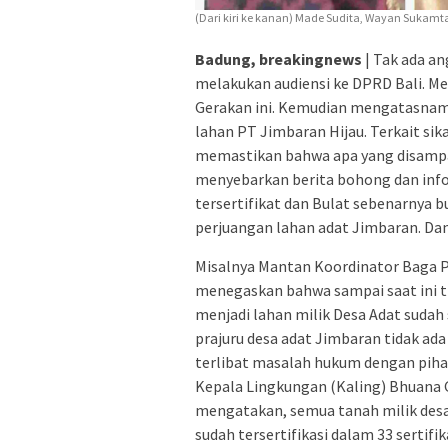
(Dari kiri ke kanan) Made Sudita, Wayan Sukamt
Badung, breakingnews
| Tak ada an
melakukan audiensi ke DPRD Bali. Me
Gerakan ini. Kemudian mengatasna
lahan PT Jimbaran Hijau. Terkait sik
memastikan bahwa apa yang disamp
menyebarkan berita bohong dan info
tersertifikat dan Bulat sebenarnya
perjuangan lahan adat Jimbaran. Da
Misalnya Mantan Koordinator Baga 
menegaskan bahwa sampai saat ini ti
menjadi lahan milik Desa Adat sudah
prajuru desa adat Jimbaran tidak ad
terlibat masalah hukum dengan piha
Kepala Lingkungan (Kaling) Bhuana G
mengatakan, semua tanah milik desa 
sudah tersertifikasi dalam 33 sertifi