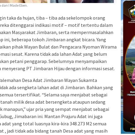
a dan I Made Eben.
gin taka da hujan, tiba – tiba ada sekelompok orang
reka ditenggarai indikasi motif – motif tertentu dalam
makan Masyarakat Jimbaran, serta mempermasalahkan
ap ini, beberapa tokoh Jimbaran angkat bicara. Yang
aikan pihak Wayan Bulat dan Pengacara Nyoman Wirama
masi sesat. Karena tidak ada lahan Adat yang belum
 bukan petani penggarap. Sebelumnya menyampaikan
n menyerang PT Jimbaran Hijau dengan informasi sesat.
Palemahan Desa Adat Jimbaran Wayan Sukamta
dak ada sengketa lahan adat di Jimbaran. Bahkan yang
 semua tersertifikat. “Selama saya menjabat sebagai
a tanah milik desa adat bersengketa ataupun sedang
k manapun,” ujar pria yang sempat menjabat sebagai
ubug, Jimabaran ini. Mantan Prajuru Adat ini juga
adat yang total luasnya kira-kira 348.273 M2 semua
kat , jadi tidak ada bidang tanah Desa adat yang masih