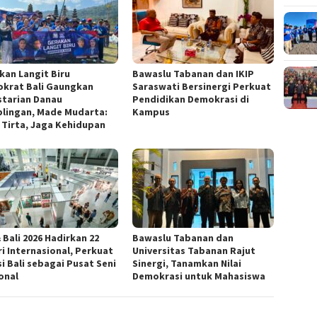
kan Langit Biru
Bawaslu Tabanan dan IKIP
krat Bali Gaungkan
Saraswati Bersinergi Perkuat
starian Danau
Pendidikan Demokrasi di
lingan, Made Mudarta:
Kampus
 Tirta, Jaga Kehidupan
 Bali 2026 Hadirkan 22
Bawaslu Tabanan dan
ri Internasional, Perkuat
Universitas Tabanan Rajut
i Bali sebagai Pusat Seni
Sinergi, Tanamkan Nilai
onal
Demokrasi untuk Mahasiswa