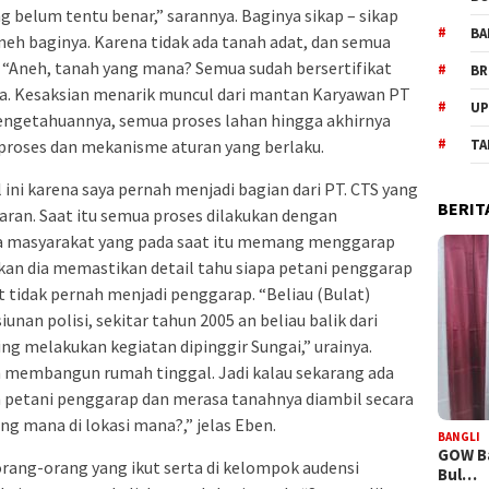
g belum tentu benar,” sarannya. Baginya sikap – sikap
BA
neh baginya. Karena tidak ada tanah adat, dan semua
t. “Aneh, tanah yang mana? Semua sudah bersertifikat
BR
ita. Kesaksian menarik muncul dari mantan Karyawan PT
UP
engetahuannya, semua proses lahan hingga akhirnya
i proses dan mekanisme aturan yang berlaku.
TA
ini karena saya pernah menjadi bagian dari PT. CTS yang
BERIT
ran. Saat itu semua proses dilakukan dengan
ga masyarakat yang pada saat itu memang menggarap
kan dia memastikan detail tahu siapa petani penggarap
t tidak pernah menjadi penggarap. “Beliau (Bulat)
nan polisi, sekitar tahun 2005 an beliau balik dari
ering melakukan kegiatan dipinggir Sungai,” urainya.
 membangun rumah tinggal. Jadi kalau sekarang ada
etani penggarap dan merasa tanahnya diambil secara
ng mana di lokasi mana?,” jelas Eben.
BANGLI
GOW Ba
orang-orang yang ikut serta di kelompok audensi
Bul…