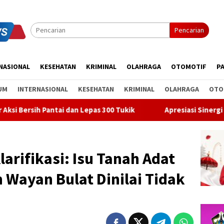
Pencarian
NASIONAL
KESEHATAN
KRIMINAL
OLAHRAGA
OTOMOTIF
PA
UM
INTERNASIONAL
KESEHATAN
KRIMINAL
OLAHRAGA
OTO
an Lepas 300 Tukik
Apresiasi Sinergi Pusat-Daerah, Bupat
arifikasi: Isu Tanah Adat
Wayan Bulat Dinilai Tidak