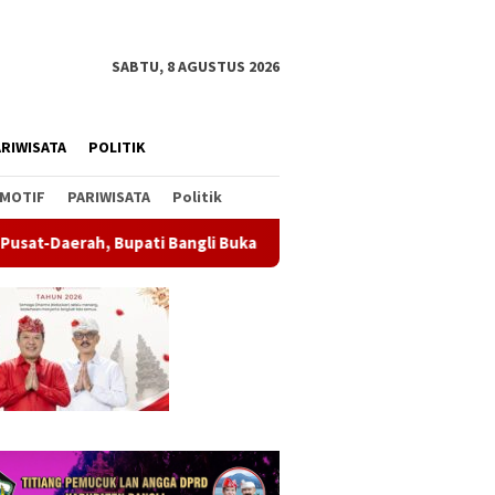
SABTU, 8 AGUSTUS 2026
RIWISATA
POLITIK
MOTIF
PARIWISATA
Politik
i Bangli Buka Sosialisasi RUU Satu Data Indonesia
Wabup 