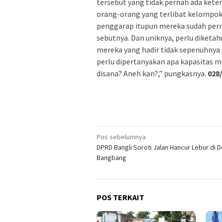
tersebut yang tidak pernah ada keter
orang-orang yang terlibat kelompok
penggarap itupun mereka sudah pern
sebutnya. Dan uniknya, perlu diketa
mereka yang hadir tidak sepenuhnya
perlu dipertanyakan apa kapasitas me
disana? Aneh kan?,” pungkasnya.
028
Navigasi
Pos sebelumnya
DPRD Bangli Soroti Jalan Hancur Lebur di 
pos
Bangbang
POS TERKAIT