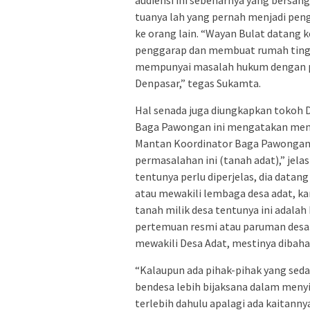
audiensi ini sebenarnya yang bersan
tuanya lah yang pernah menjadi pen
ke orang lain. “Wayan Bulat datang 
penggarap dan membuat rumah tinggal
mempunyai masalah hukum dengan pem
Denpasar,” tegas Sukamta.
Hal senada juga diungkapkan tokoh 
Baga Pawongan ini mengatakan mema
Mantan Koordinator Baga Pawongan m
permasalahan ini (tanah adat),” jela
tentunya perlu diperjelas, dia datan
atau mewakili lembaga desa adat, 
tanah milik desa tentunya ini adalah
pertemuan resmi atau paruman desa. 
mewakili Desa Adat, mestinya dibahas
“Kalaupun ada pihak-pihak yang seda
bendesa lebih bijaksana dalam meny
terlebih dahulu apalagi ada kaitann