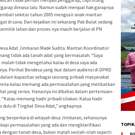
gkutan tidak pernah menjadi penggarap, tapi orang
ggarap dimasa lalu. Namun sudah menjual hak garapnya
kembali sekitar tahun 2005 mengusir anak mantan
 di sana. Dari kejadian ini sekarang Pak Bulat sedang
ilik lahan dan proses nya masih berjalan di PN
Desa Adat Jimbaran Made Sudita. Mantan Koordinator
ng tidak ada tanah adat yang bermasalah. “Saya
alah tidak mengetahui kalau di desa saya ada
snya. Perihal Bendesa yang ikut dalam audiensi di DPRD
g dalam kapasitas sebagai seorang pribadi masyarakat
karena kalau memang ada permasalahan yang melibatkan
 hal yang serius. Harusnya ini dibahas dalam pertemuan-
“Kalau memang hadir pribadi silakan. Kalua hadir
 dulu di Tingkat Desa Adat,” ungkapnya.
ng berperkara di wilayah desa Jimbaran, seharusnya
TOPIK
ikapi permasalahan yang ada dan mengklarifikasi
ya dengan tanah desa, bukan malah seolah-olah seperti
BO