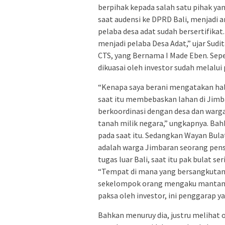
berpihak kepada salah satu pihak yan
saat audensi ke DPRD Bali, menjadi a
pelaba desa adat sudah bersertifika
menjadi pelaba Desa Adat,” ujar Sud
CTS, yang Bernama I Made Eben. Sep
dikuasai oleh investor sudah melalu
“Kenapa saya berani mengatakan hal 
saat itu membebaskan lahan di Jimba
berkoordinasi dengan desa dan war
tanah milik negara,” ungkapnya. Bah
pada saat itu. Sedangkan Wayan Bula
adalah warga Jimbaran seorang pensiu
tugas luar Bali, saat itu pak bulat s
“Tempat di mana yang bersangkutan
sekelompok orang mengaku mantan p
paksa oleh investor, ini penggarap ya
Bahkan menuruy dia, justru melihat 