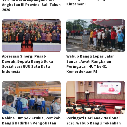
Kintamani
Angkatan III Provinsi Bali Tahun
2026
Apresiasi Sinergi Pusat-
Wabup Bangli Lepas Jalan
Daerah, Bupati Bangli Buka
Santai, Awali Rangkaian
Sosialisasi RUU Satu Data
Peringatan HUT ke-81
Indonesia
Kemerdekaan RI
Rahina Tumpek Krulut, Pemkab
Peringati Hari Anak Nasional
Bangli Hadirkan Pengobatan
2026, Wabup Bangli Tekankan