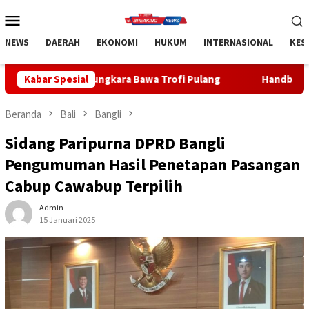
Loncat
Menu
ke
Mobile
konten
NEWS
DAERAH
EKONOMI
HUKUM
INTERNASIONAL
KES
kara Bawa Trofi Pulang
Kabar Spesial
Handball Bali Juara Kejurnas U-1
Beranda
Bali
Bangli
Sidang Paripurna DPRD Bangli
Pengumuman Hasil Penetapan Pasangan
Cabup Cawabup Terpilih
Admin
15 Januari 2025