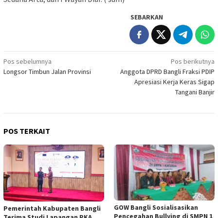
SEBARKAN
Navigasi
Pos sebelumnya
Pos berikutnya
Longsor Timbun Jalan Provinsi
Anggota DPRD Bangli Fraksi PDIP
pos
Apresiasi Kerja Keras Sigap
Tangani Banjir
POS TERKAIT
GOW Bangli Sosialisasikan
Pemerintah Kabupaten Bangli
Pencegahan Bullying di SMPN 1
Terima Studi Lapangan PKA