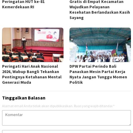
Peringatan HUT ke-81
Gratis di Empat Kecamatan
Kemerdekaan RI
Wujudkan Pelayanan
Kesehatan Berlandaskan Kasih
Sayang
Peringati Hari Anak Nasional
DPW Partai Perindo Bali
2026, Wabup Bangli Tekankan
Panaskan Mesin Partai Kerja
Pentingnya Ketahanan Mental
Nyata Jangan Tunggu Momen
Generasi Muda
Politik
Tinggalkan Balasan
Alamat email Anda tidak akan dipublikasikan.
Ruas yang wajib ditandai
*