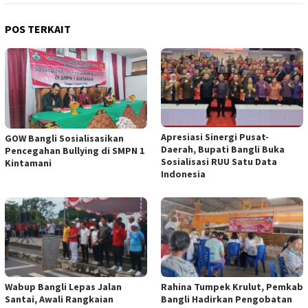
POS TERKAIT
Apresiasi Sinergi Pusat-
GOW Bangli Sosialisasikan
Daerah, Bupati Bangli Buka
Pencegahan Bullying di SMPN 1
Sosialisasi RUU Satu Data
Kintamani
Indonesia
Wabup Bangli Lepas Jalan
Rahina Tumpek Krulut, Pemkab
Santai, Awali Rangkaian
Bangli Hadirkan Pengobatan