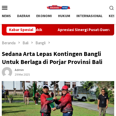
Loncat
Menu
ke
Mobile
konten
NEWS
DAERAH
EKONOMI
HUKUM
INTERNASIONAL
KES
ik
Kabar Spesial
Apresiasi Sinergi Pusat-Daerah, Bupati Bangli Buka Sos
Beranda
Bali
Bangli
Sedana Arta Lepas Kontingen Bangli
Untuk Berlaga di Porjar Provinsi Bali
Admin
29 Mei 2025