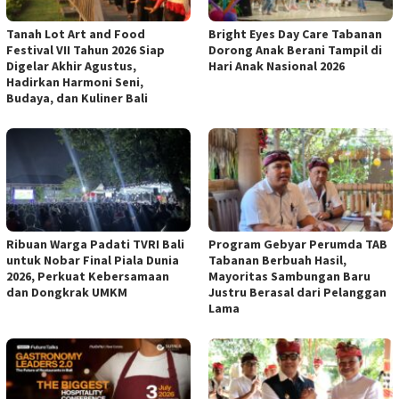
Tanah Lot Art and Food
Bright Eyes Day Care Tabanan
Festival VII Tahun 2026 Siap
Dorong Anak Berani Tampil di
Digelar Akhir Agustus,
Hari Anak Nasional 2026
Hadirkan Harmoni Seni,
Budaya, dan Kuliner Bali
Ribuan Warga Padati TVRI Bali
Program Gebyar Perumda TAB
untuk Nobar Final Piala Dunia
Tabanan Berbuah Hasil,
2026, Perkuat Kebersamaan
Mayoritas Sambungan Baru
dan Dongkrak UMKM
Justru Berasal dari Pelanggan
Lama