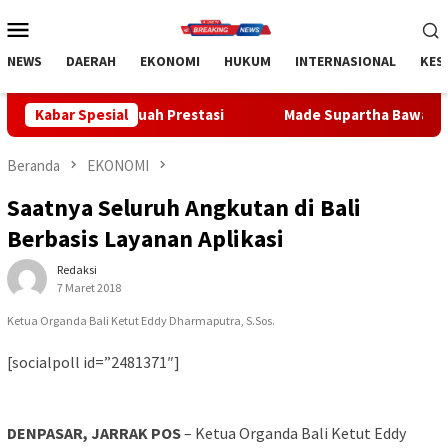
Loncat
Menu
ke
Mobile
konten
NEWS
DAERAH
EKONOMI
HUKUM
INTERNASIONAL
KES
buah Prestasi
Kabar Spesial
Made Supartha Bawa Energi Baru ABTI Bali, 
Beranda
EKONOMI
Saatnya Seluruh Angkutan di Bali
Berbasis Layanan Aplikasi
Redaksi
7 Maret 2018
Ketua Organda Bali Ketut Eddy Dharmaputra, S.Sos.
[socialpoll id=”2481371″]
DENPASAR, JARRAK POS
– Ketua Organda Bali Ketut Eddy