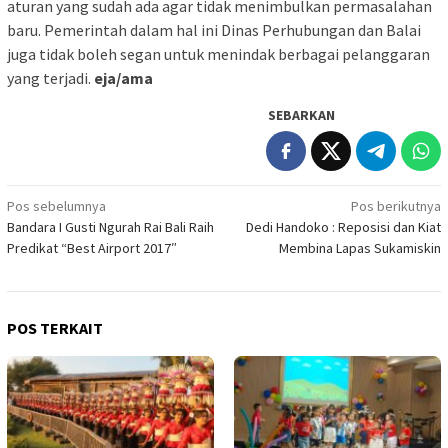
aturan yang sudah ada agar tidak menimbulkan permasalahan
baru. Pemerintah dalam hal ini Dinas Perhubungan dan Balai
juga tidak boleh segan untuk menindak berbagai pelanggaran
yang terjadi.
eja/ama
SEBARKAN
Navigasi
Pos sebelumnya
Pos berikutnya
Bandara I Gusti Ngurah Rai Bali Raih
Dedi Handoko : Reposisi dan Kiat
pos
Predikat “Best Airport 2017″
Membina Lapas Sukamiskin
POS TERKAIT