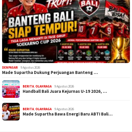
DENPASAR
9 Agustus 2026
Made Supartha Dukung Perjuangan Banteng …
BERITA
,
OLAHRAGA
9 Agustus 2026
Handball Bali Juara Kejurnas U-19 2026, …
BERITA
,
OLAHRAGA
9 Agustus 2026
Made Supartha Bawa Energi Baru ABTI Bali…