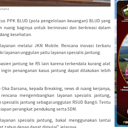
arsana
tus PPK BLUD (pola pengelolaan keuangan) BLUD yang
 ruang baginya untuk berinovasi dan berkreasi dalam
idang kesehatan.
ayanan melalui JKN Mobile. Rencana inovasi terbaru
ki layanan unggulan yaitu layanan spesialis jantung.
asien jantung ke RS lain karena terkendala kurang alat
i ingin penanganan kasus jantung dapat dilakukan lebih
 Oka Darsana, kepada Breaking, news di ruang kerjanya,
 rencana mengembangkan layanan spesialis jantung,
 spesialis jantung sebagai unggulan RSUD Bangli. Tentu
esiapan perangkat pendukung serta SDM.
yanan spesialis jantung, bakal menggunakan lantai
 tahun depan dapat dimulai”, jelasnya