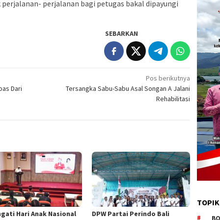
rjalanan- perjalanan bagi petugas bakal dipayungi
SEBARKAN
Pos berikutnya
oas Dari
Tersangka Sabu-Sabu Asal Songan A Jalani
Rehabilitasi
TOPIK
ngati Hari Anak Nasional
DPW Partai Perindo Bali
BO