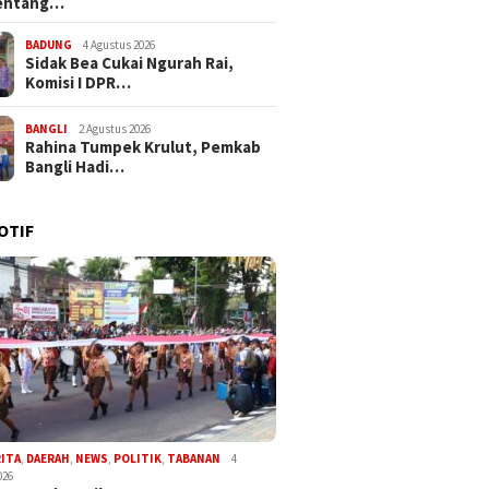
entang…
BADUNG
4 Agustus 2026
Sidak Bea Cukai Ngurah Rai,
Komisi I DPR…
BANGLI
2 Agustus 2026
Rahina Tumpek Krulut, Pemkab
Bangli Hadi…
OTIF
RITA
,
DAERAH
,
NEWS
,
POLITIK
,
TABANAN
4
026