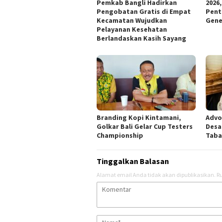
Pemkab Bangli Hadirkan
2026
Pengobatan Gratis di Empat
Pent
Kecamatan Wujudkan
Gene
Pelayanan Kesehatan
Berlandaskan Kasih Sayang
Branding Kopi Kintamani,
Advo
Golkar Bali Gelar Cup Testers
Desa
Championship
Taba
Tinggalkan Balasan
Alamat email Anda tidak akan dipublikasikan.
Ru