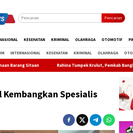
Pencarian
NASIONAL
KESEHATAN
KRIMINAL
OLAHRAGA
OTOMOTIF
PA
UM
INTERNASIONAL
KESEHATAN
KRIMINAL
OLAHRAGA
OTO
Rahina Tumpek Krulut, Pemkab Bangli Hadirkan Pengobatan G
l Kembangkan Spesialis