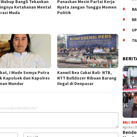
, Wabup Bangli Tekankan
Panaskan Mesin Partai Kerja
ingnya Ketahanan Mental
Nyata Jangan Tunggu Momen
BA
rasi Muda
Politik
BR
UP
TA
BERIT
kat, I Made Somya Putra
Kanwil Bea Cukai Bali- NTB,
k Kapolsek dan Kapolres
NTT Bulldozer Ribuan Barang
nan Mundur
Ilegal di Denpasar
as yang wajib ditandai
*
BALI
,
BE
Agustus 2
Bender