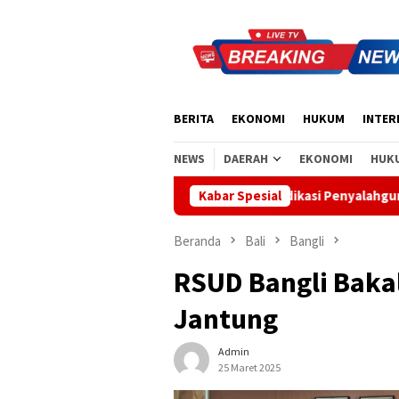
Loncat
ke
konten
BERITA
EKONOMI
HUKUM
INTER
NEWS
DAERAH
EKONOMI
HUK
li Tegaskan Tak Ada Indikasi Penyalahgunaan Barang Sitaan
Kabar Spesial
Beranda
Bali
Bangli
RSUD Bangli Baka
Jantung
Admin
25 Maret 2025