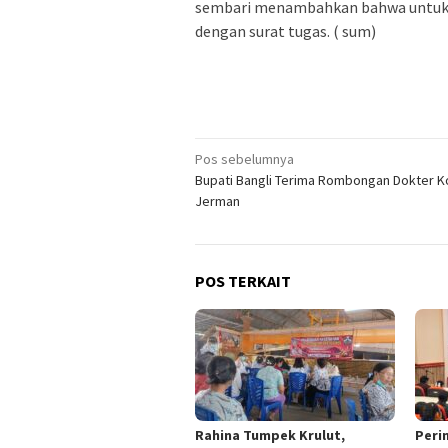
sembari menambahkan bahwa untuk pe
dengan surat tugas. ( sum)
Navigasi
Pos sebelumnya
Bupati Bangli Terima Rombongan Dokter K
pos
Jerman
POS TERKAIT
Rahina Tumpek Krulut,
Peri