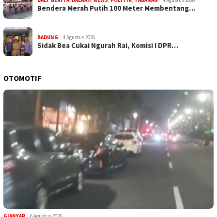
BALI
,
BERITA
,
DAERAH
,
NEWS
,
POLITIK
,
TABANAN
4 Agustus 2026
Bendera Merah Putih 100 Meter Membentang…
BADUNG
4 Agustus 2026
Sidak Bea Cukai Ngurah Rai, Komisi I DPR…
OTOMOTIF
GIANYAR
6 Agustus 2026