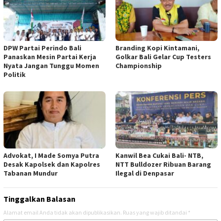
DPW Partai Perindo Bali
Branding Kopi Kintamani,
Panaskan Mesin Partai Kerja
Golkar Bali Gelar Cup Testers
Nyata Jangan Tunggu Momen
Championship
Politik
Advokat, I Made Somya Putra
Kanwil Bea Cukai Bali- NTB,
Desak Kapolsek dan Kapolres
NTT Bulldozer Ribuan Barang
Tabanan Mundur
Ilegal di Denpasar
Tinggalkan Balasan
Alamat email Anda tidak akan dipublikasikan.
Ruas yang wajib ditandai
*