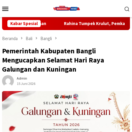
Loncat
Menu
ke
Mobile
konten
itaan
Kabar Spesial
Rahina Tumpek Krulut, Pemkab Bangli Hadirkan Pe
Beranda
Bali
Bangli
Pemerintah Kabupaten Bangli
Mengucapkan Selamat Hari Raya
Galungan dan Kuningan
Admin
15 Juni 2026