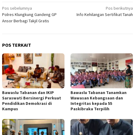
Navigasi
Pos sebelumnya
Pos berikutnya
Polres Klungkung Gandeng GP
Info Kehilangan Sertifikat Tanah
pos
Ansor Berbagi Takjil Gratis
POS TERKAIT
Bawaslu Tabanan dan IKIP
Bawaslu Tabanan Tanamkan
Saraswati Bersinergi Perkuat
Wawasan Kebangsaan dan
Pendidikan Demokrasi di
Integritas kepada 55
Kampus
Paskibraka Terpilih