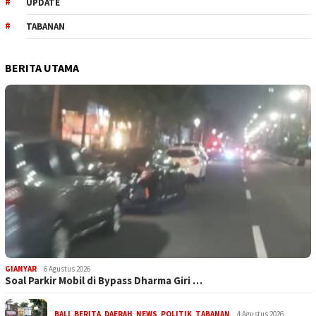
UPDATE
TABANAN
BERITA UTAMA
GIANYAR
6 Agustus 2026
Soal Parkir Mobil di Bypass Dharma Giri …
BALI
,
BERITA
,
DAERAH
,
NEWS
,
POLITIK
,
TABANAN
4 Agustus 2026