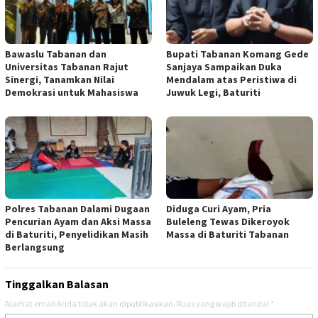
Bawaslu Tabanan dan
Bupati Tabanan Komang Gede
Universitas Tabanan Rajut
Sanjaya Sampaikan Duka
Sinergi, Tanamkan Nilai
Mendalam atas Peristiwa di
Demokrasi untuk Mahasiswa
Juwuk Legi, Baturiti
Polres Tabanan Dalami Dugaan
Diduga Curi Ayam, Pria
Pencurian Ayam dan Aksi Massa
Buleleng Tewas Dikeroyok
di Baturiti, Penyelidikan Masih
Massa di Baturiti Tabanan
Berlangsung
Tinggalkan Balasan
Alamat email Anda tidak akan dipublikasikan.
Ruas yang wajib ditandai
*