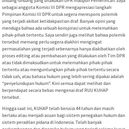
undang-undang yang dilakukan DPR maupun Pemerintah. Saya
sebagai anggota Komisi III DPR mengapresiasi langkah
Pimpinan Komisi III DPR untuk segera merespons polemik
yang terjadi akibat ketidakpastian draf. Banyak opini yang
menduga bahwa ada sebuah konspirasi untuk melemahkan
pihak-pihak tertentu. Saya sendiri juga melihat bahwa polemik
tersebut memang perlu segera diakhiri mengingat
permasalahan yang terjadi sebenarnya hanya diakibatkan oleh
proses editing atau pembahasan yang dilakukan oleh Tim DPR
atau tidak dimaksudkan untuk melemahkan pihak-pihak
tertentu atau menguntungkan pihak-pihak tertentu secara
tidak sah, atau bahasa hukum yang lebih sering dipakai adalah
“penyelundupan hukum”. Kini semua dapat melihat dan
berpendapat secara bebas mengenai draf RUU KUHAP
tersebut.
Hingga saat ini, KUHAP telah berusia 44 tahun dan masih
berlaku atau menjadi acuan bagi sistem penegakan hukum dan
sistem peradilan pidana di Indonesia. Telah banyak
perkembangan dan dinamika hukum yang terjadi selama kurun