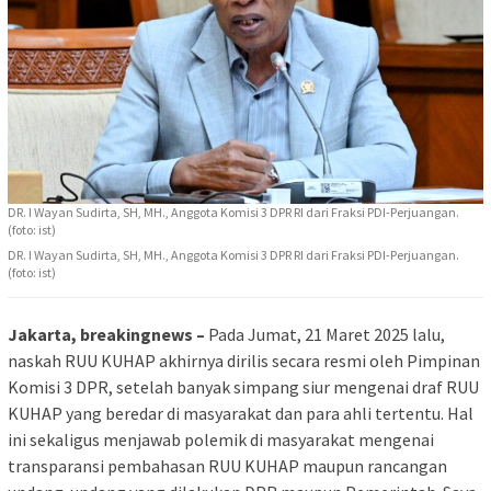
DR. I Wayan Sudirta, SH, MH., Anggota Komisi 3 DPR RI dari Fraksi PDI-Perjuangan.
(foto: ist)
DR. I Wayan Sudirta, SH, MH., Anggota Komisi 3 DPR RI dari Fraksi PDI-Perjuangan.
(foto: ist)
Jakarta, breakingnews –
Pada Jumat, 21 Maret 2025 lalu,
naskah RUU KUHAP akhirnya dirilis secara resmi oleh Pimpinan
Komisi 3 DPR, setelah banyak simpang siur mengenai draf RUU
KUHAP yang beredar di masyarakat dan para ahli tertentu. Hal
ini sekaligus menjawab polemik di masyarakat mengenai
transparansi pembahasan RUU KUHAP maupun rancangan