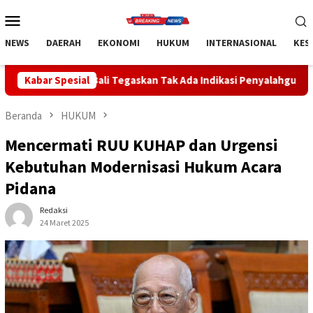
Loncat
Menu
ke
Mobile
konten
NEWS
DAERAH
EKONOMI
HUKUM
INTERNASIONAL
KES
Tegaskan Tak Ada Indikasi Penyalahgunaan Barang Sitaan
Kabar Spesial
R
Beranda
HUKUM
Mencermati RUU KUHAP dan Urgensi
Kebutuhan Modernisasi Hukum Acara
Pidana
Redaksi
24 Maret 2025