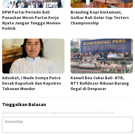
DPW Partai Perindo Bali
Branding Kopi Kintamani,
Panaskan Mesin Partai Kerja
Golkar Bali Gelar Cup Testers
Nyata Jangan Tunggu Momen
Championship
Politik
Advokat, I Made Somya Putra
Kanwil Bea Cukai Bali- NTB,
Desak Kapolsek dan Kapolres
NTT Bulldozer Ribuan Barang
Tabanan Mundur
Ilegal di Denpasar
Tinggalkan Balasan
Alamat email Anda tidak akan dipublikasikan.
Ruas yang wajib ditandai
*