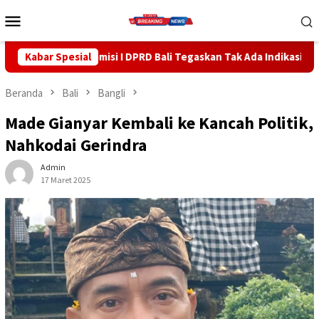
Loncat
Menu
ke
Mobile
konten
i I DPRD Bali Tegaskan Tak Ada Indikasi Penyalahgunaan Barang S
Kabar Spesial
Beranda
Bali
Bangli
Made Gianyar Kembali ke Kancah Politik,
Nahkodai Gerindra
Admin
17 Maret 2025