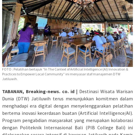
FOTO : Pelatihan bertajuk “In The Context of Artificial Intelligence (AI) Innovation &
Practices to Empower Local Community” ini menyasar staf manajemen DTW
Jatiluwih.
TABANAN, Breaking-news. co. id |
Destinasi Wisata Warisan
Dunia (DTW) Jatiluwih terus menunjukkan komitmen dalam
menghadapi era digital dengan menyelenggarakan pelatihan
bertema inovasi kecerdasan buatan (Artificial Intelligence/AI).
Program pengabdian masyarakat yang merupakan kolaborasi
dengan Politeknik Internasional Bali (PIB College Bali) ini
dilaksanakan secara intensif di kawasan Jatiluwih pada Kamis