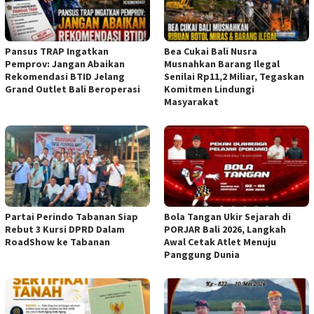
Pansus TRAP Ingatkan
Bea Cukai Bali Nusra
Pemprov: Jangan Abaikan
Musnahkan Barang Ilegal
Rekomendasi BTID Jelang
Senilai Rp11,2 Miliar, Tegaskan
Grand Outlet Bali Beroperasi
Komitmen Lindungi
Masyarakat
Partai Perindo Tabanan Siap
Bola Tangan Ukir Sejarah di
Rebut 3 Kursi DPRD Dalam
PORJAR Bali 2026, Langkah
RoadShow ke Tabanan
Awal Cetak Atlet Menuju
Panggung Dunia