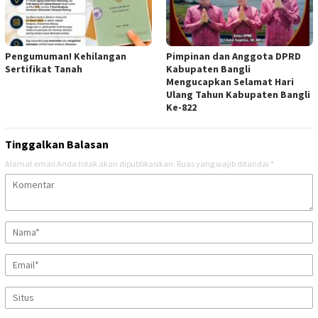
Pengumuman! Kehilangan
Pimpinan dan Anggota DPRD
Sertifikat Tanah
Kabupaten Bangli
Mengucapkan Selamat Hari
Ulang Tahun Kabupaten Bangli
Ke-822
Tinggalkan Balasan
Alamat email Anda tidak akan dipublikasikan.
Ruas yang wajib ditandai
*