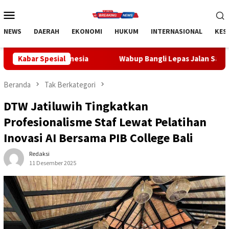
Loncat
Menu
ke
Mobile
konten
NEWS
DAERAH
EKONOMI
HUKUM
INTERNASIONAL
KES
ia
Kabar Spesial
Wabup Bangli Lepas Jalan Santai, Awali Rangkaian Pe
Beranda
Tak Berkategori
DTW Jatiluwih Tingkatkan
Profesionalisme Staf Lewat Pelatihan
Inovasi AI Bersama PIB College Bali
Redaksi
11 Desember 2025