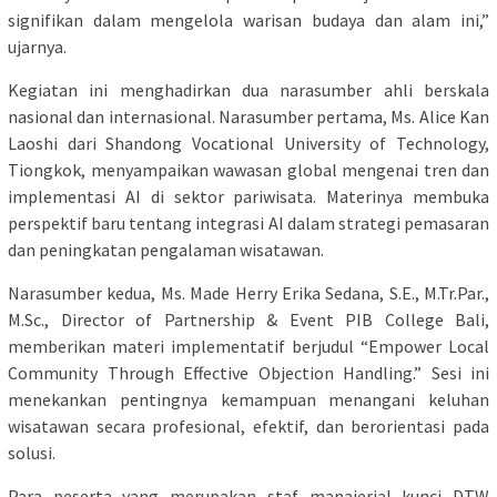
signifikan dalam mengelola warisan budaya dan alam ini,”
ujarnya.
Kegiatan ini menghadirkan dua narasumber ahli berskala
nasional dan internasional. Narasumber pertama, Ms. Alice Kan
Laoshi dari Shandong Vocational University of Technology,
Tiongkok, menyampaikan wawasan global mengenai tren dan
implementasi AI di sektor pariwisata. Materinya membuka
perspektif baru tentang integrasi AI dalam strategi pemasaran
dan peningkatan pengalaman wisatawan.
Narasumber kedua, Ms. Made Herry Erika Sedana, S.E., M.Tr.Par.,
M.Sc., Director of Partnership & Event PIB College Bali,
memberikan materi implementatif berjudul “Empower Local
Community Through Effective Objection Handling.” Sesi ini
menekankan pentingnya kemampuan menangani keluhan
wisatawan secara profesional, efektif, dan berorientasi pada
solusi.
Para peserta yang merupakan staf manajerial kunci DTW