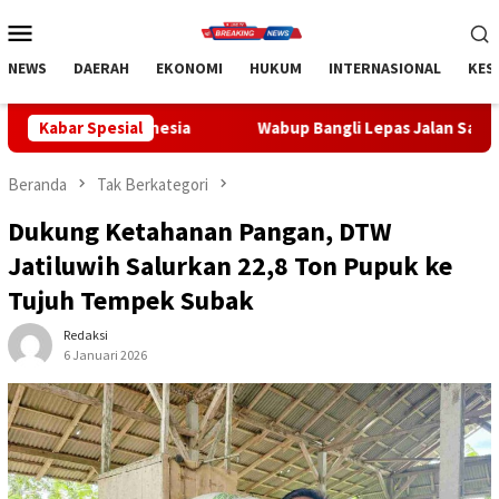
Loncat
Menu
ke
Mobile
konten
NEWS
DAERAH
EKONOMI
HUKUM
INTERNASIONAL
KES
ia
Kabar Spesial
Wabup Bangli Lepas Jalan Santai, Awali Rangkaian Pe
Beranda
Tak Berkategori
Dukung Ketahanan Pangan, DTW
Jatiluwih Salurkan 22,8 Ton Pupuk ke
Tujuh Tempek Subak
Redaksi
6 Januari 2026