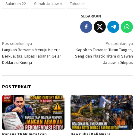
Salurkan 22
Subak Jatiluwih
Tabanan
SEBARKAN
Navigasi
Pos sebelumnya
Pos berikutnya
Langkah Bersama Menuju Kinerja
Kapolres Tabanan Turun Tangan,
pos
Berkualitas, Lapas Tabanan Gelar
Seng dan Plastik Hitam di Sawah
Deklarasi Kinerja
Jatiluwih Dilepas
POS TERKAIT
Pansus TRAP Ingatkan
Bea Cukai Bali Nusra