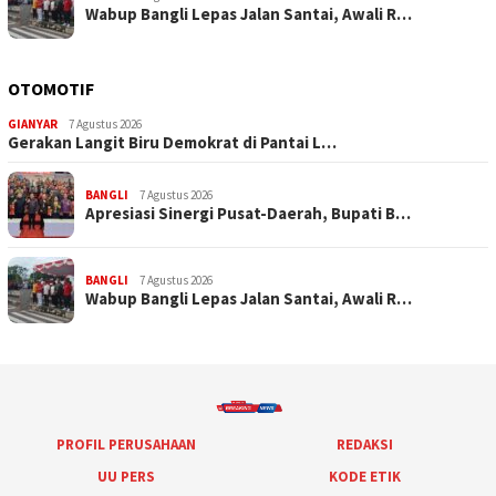
Wabup Bangli Lepas Jalan Santai, Awali R…
OTOMOTIF
GIANYAR
7 Agustus 2026
Gerakan Langit Biru Demokrat di Pantai L…
BANGLI
7 Agustus 2026
Apresiasi Sinergi Pusat-Daerah, Bupati B…
BANGLI
7 Agustus 2026
Wabup Bangli Lepas Jalan Santai, Awali R…
PROFIL PERUSAHAAN
REDAKSI
UU PERS
KODE ETIK