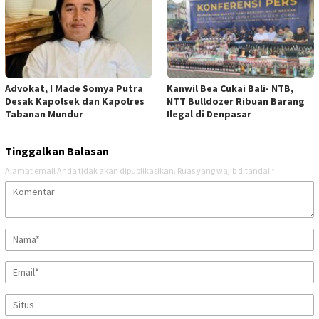
Advokat, I Made Somya Putra
Kanwil Bea Cukai Bali- NTB,
Desak Kapolsek dan Kapolres
NTT Bulldozer Ribuan Barang
Tabanan Mundur
Ilegal di Denpasar
Tinggalkan Balasan
Alamat email Anda tidak akan dipublikasikan.
Ruas yang wajib ditandai
*