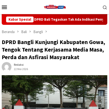
Loncat
Menu
ke
Mobile
konten
Bali Tegaskan Tak Ada Indikasi Penyalahgunaan Barang Sitaan
Kabar Spesial
Beranda
Bali
Bangli
DPRD Bangli Kunjungi Kabupaten Gowa,
Tengok Tentang Kerjasama Media Masa,
Perda dan Asfirasi Masyarakat
Redaksi
22 Mei 2026