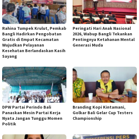
Rahina Tumpek Krulut, Pemkab
Peringati Hari Anak Nasional
Bangli Hadirkan Pengobatan
2026, Wabup Bangli Tekankan
Gratis di Empat Kecamatan
Pentingnya Ketahanan Mental
Wujudkan Pelayanan
Generasi Muda
Kesehatan Berlandaskan Kasih
Sayang
DPW Partai Perindo Bali
Branding Kopi Kintamani,
Panaskan Mesin Partai Kerja
Golkar Bali Gelar Cup Testers
Nyata Jangan Tunggu Momen
Championship
Politik