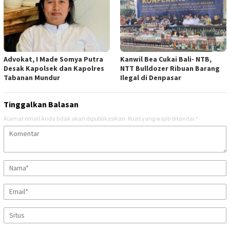
Advokat, I Made Somya Putra
Kanwil Bea Cukai Bali- NTB,
Desak Kapolsek dan Kapolres
NTT Bulldozer Ribuan Barang
Tabanan Mundur
Ilegal di Denpasar
Tinggalkan Balasan
Alamat email Anda tidak akan dipublikasikan.
Ruas yang wajib ditandai
*