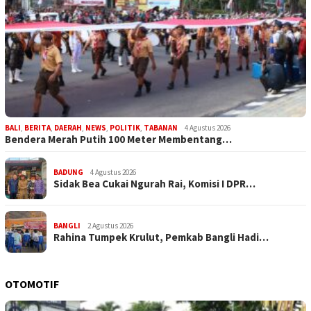
BALI
,
BERITA
,
DAERAH
,
NEWS
,
POLITIK
,
TABANAN
4 Agustus 2026
Bendera Merah Putih 100 Meter Membentang…
BADUNG
4 Agustus 2026
Sidak Bea Cukai Ngurah Rai, Komisi I DPR…
BANGLI
2 Agustus 2026
Rahina Tumpek Krulut, Pemkab Bangli Hadi…
OTOMOTIF