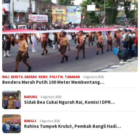
BALI
,
BERITA
,
DAERAH
,
NEWS
,
POLITIK
,
TABANAN
4 Agustus 2026
Bendera Merah Putih 100 Meter Membentang…
BADUNG
4 Agustus 2026
Sidak Bea Cukai Ngurah Rai, Komisi I DPR…
BANGLI
2 Agustus 2026
Rahina Tumpek Krulut, Pemkab Bangli Hadi…