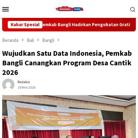
Loncat
Menu
ke
Mobile
konten
angli Hadirkan Pengobatan Gratis di Empat Kecamatan Wujudkan
Kabar Spesial
Beranda
Bali
Bangli
Wujudkan Satu Data Indonesia, Pemkab
Bangli Canangkan Program Desa Cantik
2026
Redaksi
19 Mei 2026