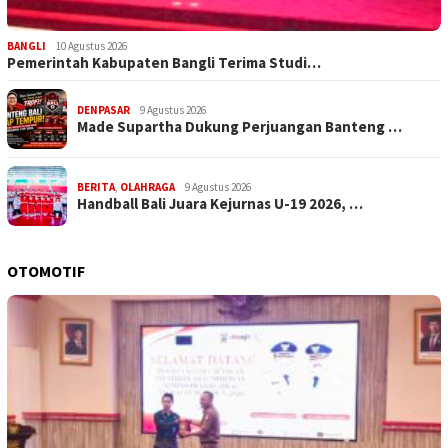
BANGLI
10 Agustus 2026
Pemerintah Kabupaten Bangli Terima Studi…
DENPASAR
9 Agustus 2026
Made Supartha Dukung Perjuangan Banteng …
BERITA
,
OLAHRAGA
9 Agustus 2026
Handball Bali Juara Kejurnas U-19 2026, …
OTOMOTIF