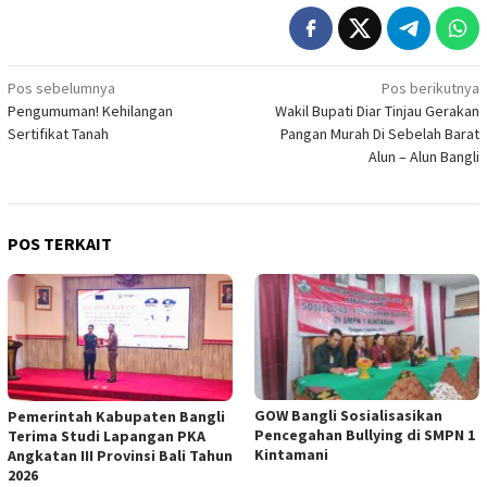
Navigasi
Pos sebelumnya
Pos berikutnya
Pengumuman! Kehilangan
Wakil Bupati Diar Tinjau Gerakan
pos
Sertifikat Tanah
Pangan Murah Di Sebelah Barat
Alun – Alun Bangli
POS TERKAIT
GOW Bangli Sosialisasikan
Pemerintah Kabupaten Bangli
Pencegahan Bullying di SMPN 1
Terima Studi Lapangan PKA
Kintamani
Angkatan III Provinsi Bali Tahun
2026