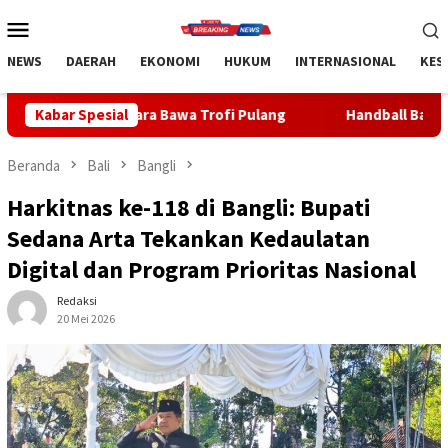
Loncat
Menu
ke
Mobile
konten
NEWS
DAERAH
EKONOMI
HUKUM
INTERNASIONAL
KES
 Bawa Trofi Pulang
Kabar Spesial
Handball Bali Juara Kejurnas U-19 20
Beranda
Bali
Bangli
Harkitnas ke-118 di Bangli: Bupati
Sedana Arta Tekankan Kedaulatan
Digital dan Program Prioritas Nasional
Redaksi
20 Mei 2026