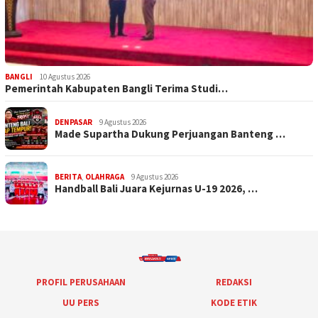
BANGLI
10 Agustus 2026
Pemerintah Kabupaten Bangli Terima Studi…
DENPASAR
9 Agustus 2026
Made Supartha Dukung Perjuangan Banteng …
BERITA
,
OLAHRAGA
9 Agustus 2026
Handball Bali Juara Kejurnas U-19 2026, …
PROFIL PERUSAHAAN
REDAKSI
UU PERS
KODE ETIK