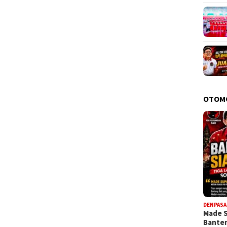
OTOM
DENPASA
Made 
Bante