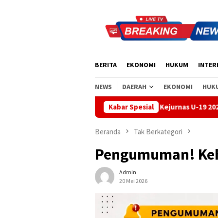
Loncat
ke
konten
BERITA
EKONOMI
HUKUM
INTER
NEWS
DAERAH
EKONOMI
HUK
Handball Bali Juara Kejurnas U-19 2026, Regenerasi Atlet
Kabar Spesial
Beranda
Tak Berkategori
Pengumuman! Kehi
Admin
20 Mei 2026