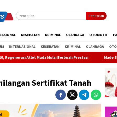
Pencarian
NASIONAL
KESEHATAN
KRIMINAL
OLAHRAGA
OTOMOTIF
PA
UM
INTERNASIONAL
KESEHATAN
KRIMINAL
OLAHRAGA
OTO
 Muda Mulai Berbuah Prestasi
Made Supartha Bawa Energi B
langan Sertifikat Tanah