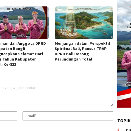
inan dan Anggota DPRD
Menjangan dalam Perspektif
paten Bangli
Spiritual Bali, Pansus TRAP
ucapkan Selamat Hari
DPRD Bali Dorong
g Tahun Kabupaten
Perlindungan Total
li Ke-822
as yang wajib ditandai
*
TOPIK
BO