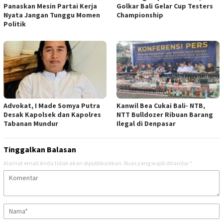
Panaskan Mesin Partai Kerja
Golkar Bali Gelar Cup Testers
Nyata Jangan Tunggu Momen
Championship
Politik
Advokat, I Made Somya Putra
Kanwil Bea Cukai Bali- NTB,
Desak Kapolsek dan Kapolres
NTT Bulldozer Ribuan Barang
Tabanan Mundur
Ilegal di Denpasar
Tinggalkan Balasan
Alamat email Anda tidak akan dipublikasikan.
Ruas yang wajib ditandai
*