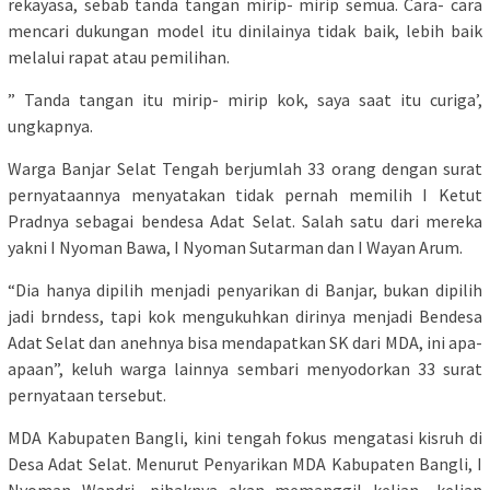
rekayasa, sebab tanda tangan mirip- mirip semua. Cara- cara
mencari dukungan model itu dinilainya tidak baik, lebih baik
melalui rapat atau pemilihan.
” Tanda tangan itu mirip- mirip kok, saya saat itu curiga’,
ungkapnya.
Warga Banjar Selat Tengah berjumlah 33 orang dengan surat
pernyataannya menyatakan tidak pernah memilih I Ketut
Pradnya sebagai bendesa Adat Selat. Salah satu dari mereka
yakni I Nyoman Bawa, I Nyoman Sutarman dan I Wayan Arum.
“Dia hanya dipilih menjadi penyarikan di Banjar, bukan dipilih
jadi brndess, tapi kok mengukuhkan dirinya menjadi Bendesa
Adat Selat dan anehnya bisa mendapatkan SK dari MDA, ini apa-
apaan”, keluh warga lainnya sembari menyodorkan 33 surat
pernyataan tersebut.
MDA Kabupaten Bangli, kini tengah fokus mengatasi kisruh di
Desa Adat Selat. Menurut Penyarikan MDA Kabupaten Bangli, I
Nyoman Wandri, pihaknya akan memanggil kelian- kelian