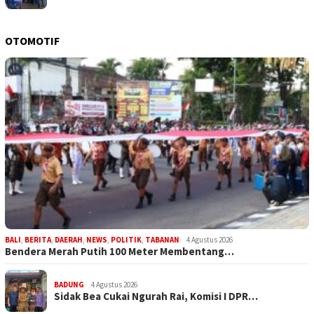
OTOMOTIF
BALI
,
BERITA
,
DAERAH
,
NEWS
,
POLITIK
,
TABANAN
4 Agustus 2026
Bendera Merah Putih 100 Meter Membentang…
BADUNG
4 Agustus 2026
Sidak Bea Cukai Ngurah Rai, Komisi I DPR…