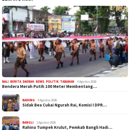
BALI
,
BERITA
,
DAERAH
,
NEWS
,
POLITIK
,
TABANAN
4 Agustus 2026
Bendera Merah Putih 100 Meter Membentang…
BADUNG
4 Agustus 2026
Sidak Bea Cukai Ngurah Rai, Komisi I DPR…
BANGLI
2 Agustus 2026
Rahina Tumpek Krulut, Pemkab Bangli Hadi…