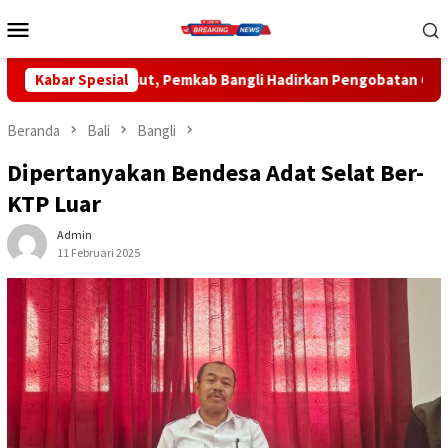
Loncat
Menu
ke
Mobile
konten
kab Bangli Hadirkan Pengobatan Gratis di Empat Kecamatan Wu
Kabar Spesial
Beranda
Bali
Bangli
Dipertanyakan Bendesa Adat Selat Ber-
KTP Luar
Admin
11 Februari 2025