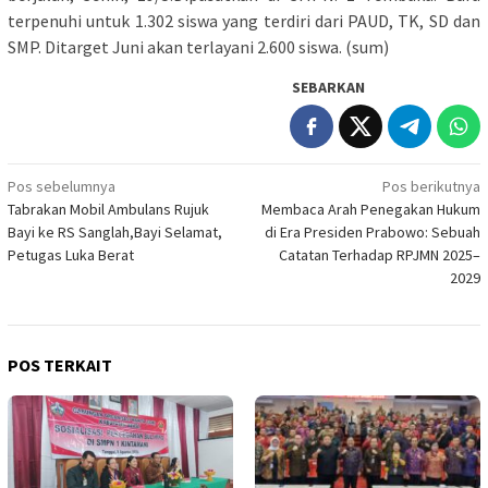
terpenuhi untuk 1.302 siswa yang terdiri dari PAUD, TK, SD dan
SMP. Ditarget Juni akan terlayani 2.600 siswa. (sum)
SEBARKAN
Navigasi
Pos sebelumnya
Pos berikutnya
Tabrakan Mobil Ambulans Rujuk
Membaca Arah Penegakan Hukum
pos
Bayi ke RS Sanglah,Bayi Selamat,
di Era Presiden Prabowo: Sebuah
Petugas Luka Berat
Catatan Terhadap RPJMN 2025–
2029
POS TERKAIT