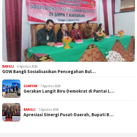
BANGLI
8 Agustus 2026
GOW Bangli Sosialisasikan Pencegahan Bul…
GIANYAR
7 Agustus 2026
Gerakan Langit Biru Demokrat di Pantai L…
BANGLI
7 Agustus 2026
Apresiasi Sinergi Pusat-Daerah, Bupati B…