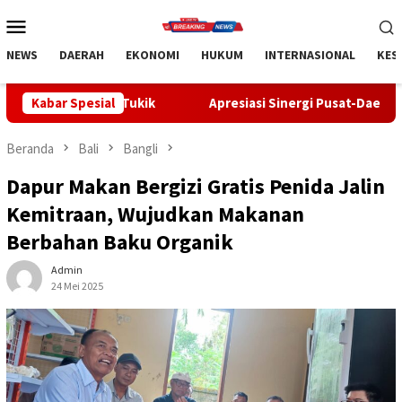
Loncat
Menu
ke
Mobile
konten
NEWS
DAERAH
EKONOMI
HUKUM
INTERNASIONAL
KES
ukik
Kabar Spesial
Apresiasi Sinergi Pusat-Daerah, Bupati Bangli Buka 
Beranda
Bali
Bangli
Dapur Makan Bergizi Gratis Penida Jalin
Kemitraan, Wujudkan Makanan
Berbahan Baku Organik
Admin
24 Mei 2025