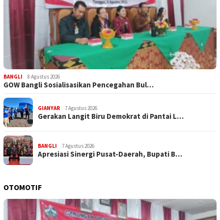
BANGLI
8 Agustus 2026
GOW Bangli Sosialisasikan Pencegahan Bul…
GIANYAR
7 Agustus 2026
Gerakan Langit Biru Demokrat di Pantai L…
BANGLI
7 Agustus 2026
Apresiasi Sinergi Pusat-Daerah, Bupati B…
OTOMOTIF