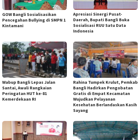
Apresiasi Sinergi Pusat-
GOW Bangli Sosialisasikan
Daerah, Bupati Bangli Buka
Pencegahan Bullying di SMPN 1
Sosialisasi RUU Satu Data
Kintamani
Indonesia
Wabup Bangli Lepas Jalan
Rahina Tumpek Krulut, Pemkab
Santai, Awali Rangkaian
Bangli Hadirkan Pengobatan
Peringatan HUT ke-81
Gratis di Empat Kecamatan
Kemerdekaan RI
Wujudkan Pelayanan
Kesehatan Berlandaskan Kasih
Sayang