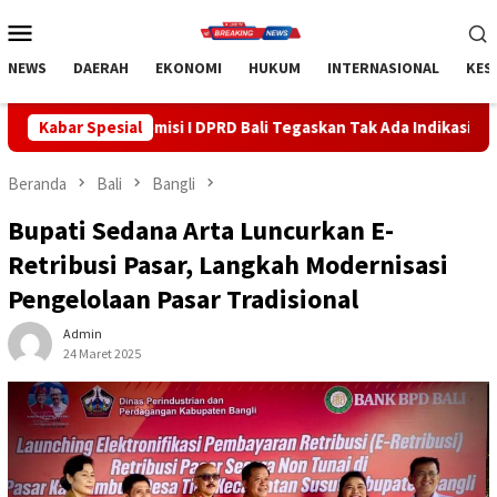
Loncat
Menu
ke
Mobile
konten
NEWS
DAERAH
EKONOMI
HUKUM
INTERNASIONAL
KES
i I DPRD Bali Tegaskan Tak Ada Indikasi Penyalahgunaan Barang S
Kabar Spesial
Beranda
Bali
Bangli
Bupati Sedana Arta Luncurkan E-
Retribusi Pasar, Langkah Modernisasi
Pengelolaan Pasar Tradisional
Admin
24 Maret 2025