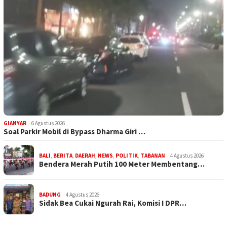
GIANYAR
6 Agustus 2026
Soal Parkir Mobil di Bypass Dharma Giri …
BALI
,
BERITA
,
DAERAH
,
NEWS
,
POLITIK
,
TABANAN
4 Agustus 2026
Bendera Merah Putih 100 Meter Membentang…
BADUNG
4 Agustus 2026
Sidak Bea Cukai Ngurah Rai, Komisi I DPR…