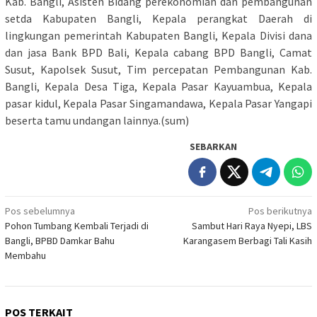
Kab. Bangli, Asisten Bidang perekonomian dan pembangunan
setda Kabupaten Bangli, Kepala perangkat Daerah di
lingkungan pemerintah Kabupaten Bangli, Kepala Divisi dana
dan jasa Bank BPD Bali, Kepala cabang BPD Bangli, Camat
Susut, Kapolsek Susut, Tim percepatan Pembangunan Kab.
Bangli, Kepala Desa Tiga, Kepala Pasar Kayuambua, Kepala
pasar kidul, Kepala Pasar Singamandawa, Kepala Pasar Yangapi
beserta tamu undangan lainnya.(sum)
SEBARKAN
Navigasi
Pos sebelumnya
Pos berikutnya
Pohon Tumbang Kembali Terjadi di
Sambut Hari Raya Nyepi, LBS
pos
Bangli, BPBD Damkar Bahu
Karangasem Berbagi Tali Kasih
Membahu
POS TERKAIT