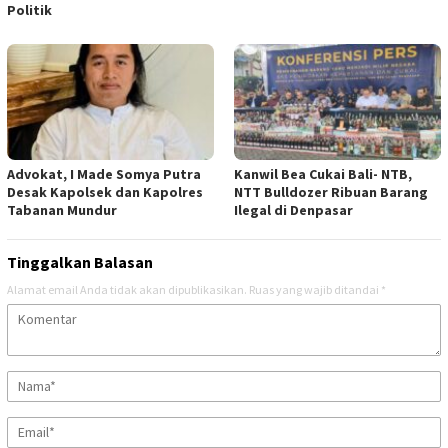
Politik
Advokat, I Made Somya Putra
Kanwil Bea Cukai Bali- NTB,
Desak Kapolsek dan Kapolres
NTT Bulldozer Ribuan Barang
Tabanan Mundur
Ilegal di Denpasar
Tinggalkan Balasan
Alamat email Anda tidak akan dipublikasikan.
Ruas yang wajib ditandai
*