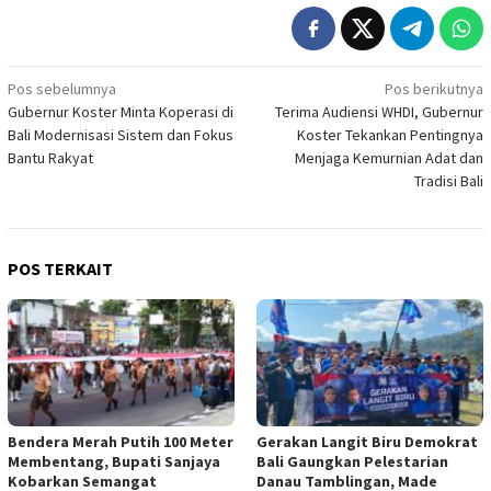
Navigasi
Pos sebelumnya
Pos berikutnya
Gubernur Koster Minta Koperasi di
Terima Audiensi WHDI, Gubernur
pos
Bali Modernisasi Sistem dan Fokus
Koster Tekankan Pentingnya
Bantu Rakyat
Menjaga Kemurnian Adat dan
Tradisi Bali
POS TERKAIT
Bendera Merah Putih 100 Meter
Gerakan Langit Biru Demokrat
Membentang, Bupati Sanjaya
Bali Gaungkan Pelestarian
Kobarkan Semangat
Danau Tamblingan, Made