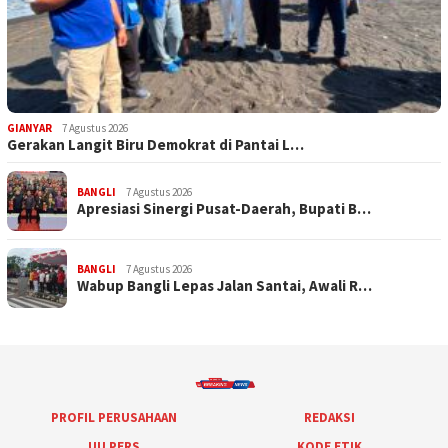
GIANYAR
7 Agustus 2026
Gerakan Langit Biru Demokrat di Pantai L…
BANGLI
7 Agustus 2026
Apresiasi Sinergi Pusat-Daerah, Bupati B…
BANGLI
7 Agustus 2026
Wabup Bangli Lepas Jalan Santai, Awali R…
PROFIL PERUSAHAAN
REDAKSI
UU PERS
KODE ETIK