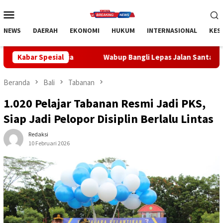
Loncat
Menu
ke
Mobile
konten
NEWS
DAERAH
EKONOMI
HUKUM
INTERNASIONAL
KES
Wabup Bangli Lepas Jalan Santai, Awali Rangkaian Peringa
Kabar Spesial
Beranda
Bali
Tabanan
1.020 Pelajar Tabanan Resmi Jadi PKS,
Siap Jadi Pelopor Disiplin Berlalu Lintas
Redaksi
10 Februari 2026