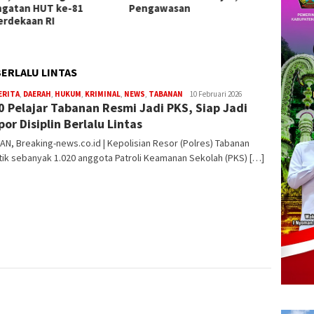
gawasan
Sanjaya Kobarkan Semangat
Tak Ad
Nasionalisme di Tabanan
Penya
Sitaan
BERLALU LINTAS
ERITA
,
DAERAH
,
HUKUM
,
KRIMINAL
,
NEWS
,
TABANAN
Redaksi
10 Februari 2026
0 Pelajar Tabanan Resmi Jadi PKS, Siap Jadi
por Disiplin Berlalu Lintas
N, Breaking-news.co.id | Kepolisian Resor (Polres) Tabanan
ik sebanyak 1.020 anggota Patroli Keamanan Sekolah (PKS) […]