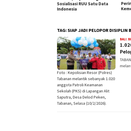
Peringatan HUT ke-81
Pen
ialisasi RUU Satu Data
Kemerdekaan RI
onesia
TAG:
SIAP JADI PELOPOR DISIPLIN 
BALI
,
B
1.02
Pelo
TABANA
melant
Foto : Kepolisian Resor (Polres)
Tabanan melantik sebanyak 1.020
anggota Patroli Keamanan
Sekolah (PKS) di Lapangan Alit
Saputra, Desa Delod Peken,
Tabanan, Selasa (10/2/2026).