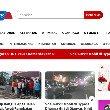
Pencarian
NASIONAL
KESEHATAN
KRIMINAL
OLAHRAGA
OTOMOTIF
PA
UM
INTERNASIONAL
KESEHATAN
KRIMINAL
OLAHRAGA
OTO
 Kemerdekaan RI
Soal Parkir Mobil di Bypass Dharma Giri d
»
Parkir Mobil di Bypass
Bendera Merah Putih 100
Sidak 
a Giri di Gianyar, Nihil
Meter Membentang, Bupati
Komisi