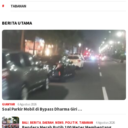
TABANAN
BERITA UTAMA
GIANYAR
6 Agustus 2026
Soal Parkir Mobil di Bypass Dharma Giri …
BALI
,
BERITA
,
DAERAH
,
NEWS
,
POLITIK
,
TABANAN
4 Agustus 2026
Bendera Merah Putih 100 Meter Membentang…