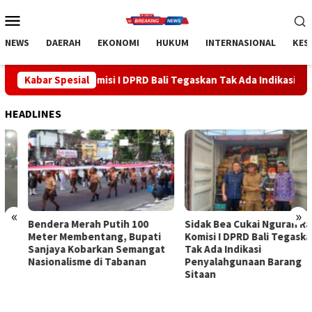
Loncat
Menu
ke
Mobile
konten
NEWS
DAERAH
EKONOMI
HUKUM
INTERNASIONAL
KES
isi I DPRD Bali Tegaskan Tak Ada Indikasi Penyalahgunaan Barang 
Kabar Spesial
HEADLINES
«
»
Bendera Merah Putih 100
Sidak Bea Cukai Ngurah Rai,
Meter Membentang, Bupati
Komisi I DPRD Bali Tegaskan
Sanjaya Kobarkan Semangat
Tak Ada Indikasi
Nasionalisme di Tabanan
Penyalahgunaan Barang
Sitaan