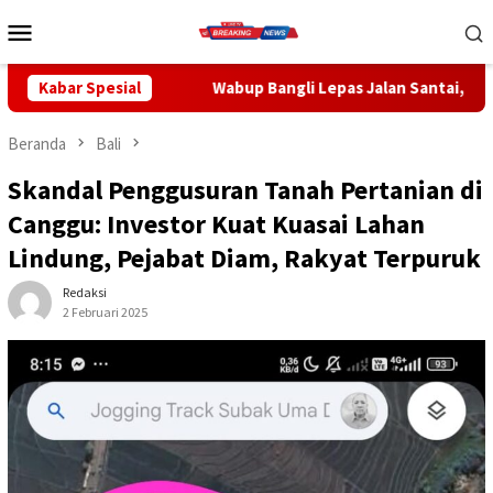
Loncat
Menu
ke
Mobile
konten
Wabup Bangli Lepas Jalan Santai, Awali Rangkaian Peringatan
Kabar Spesial
Beranda
Bali
Skandal Penggusuran Tanah Pertanian di
Canggu: Investor Kuat Kuasai Lahan
Lindung, Pejabat Diam, Rakyat Terpuruk
Redaksi
2 Februari 2025