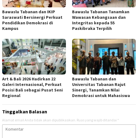
Bawaslu Tabanan dan IKIP
Bawaslu Tabanan Tanamkan
Saraswati Bersinergi Perkuat
Wawasan Kebangsaan dan
Pendidikan Demokrasi di
Integritas kepada 55
Kampus
Paskibraka Terpilih
Art & Bali 2026 Hadirkan 22
Bawaslu Tabanan dan
Galeri Internasional, Perkuat
Universitas Tabanan Rajut
Posisi Bali sebagai Pusat Seni
Sinergi, Tanamkan Nilai
Regional
Demokrasi untuk Mahasiswa
Tinggalkan Balasan
Alamat email Anda tidak akan dipublikasikan.
Ruas yang wajib ditandai
*