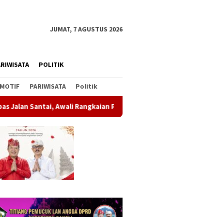
JUMAT, 7 AGUSTUS 2026
RIWISATA
POLITIK
MOTIF
PARIWISATA
Politik
angkaian Peringatan HUT ke-81 Kemerdekaan RI
Soal Parki