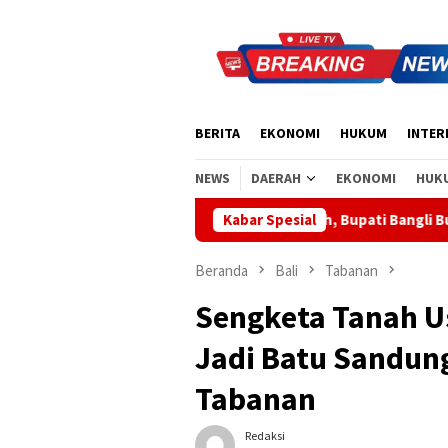
Loncat
ke
konten
BERITA
EKONOMI
HUKUM
INTER
NEWS
DAERAH
EKONOMI
HUK
 Sinergi Pusat-Daerah, Bupati Bangli Buka Sosialisasi RUU Satu D
Kabar Spesial
Beranda
Bali
Tabanan
Sengketa Tanah U
Jadi Batu Sandung
Tabanan
Redaksi