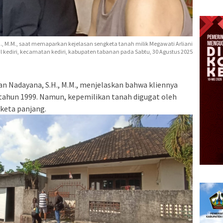
., M.M., saat memaparkan kejelasan sengketa tanah milik Megawati Arliani
l kediri, kecamatan kediri, kabupaten tabanan pada Sabtu, 30 Agustus 2025
n Nadayana, S.H., M.M., menjelaskan bahwa kliennya
 tahun 1999. Namun, kepemilikan tanah digugat oleh
keta panjang.