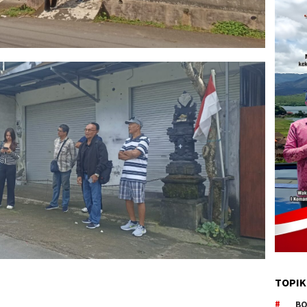
TOPIK
BO