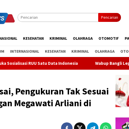
Pencarian
NASIONAL
KESEHATAN
KRIMINAL
OLAHRAGA
OTOMOTIF
PA
UM
INTERNASIONAL
KESEHATAN
KRIMINAL
OLAHRAGA
OTO
ata Indonesia
Wabup Bangli Lepas Jalan Santai, Awali R
sai, Pengukuran Tak Sesuai
an Megawati Arliani di