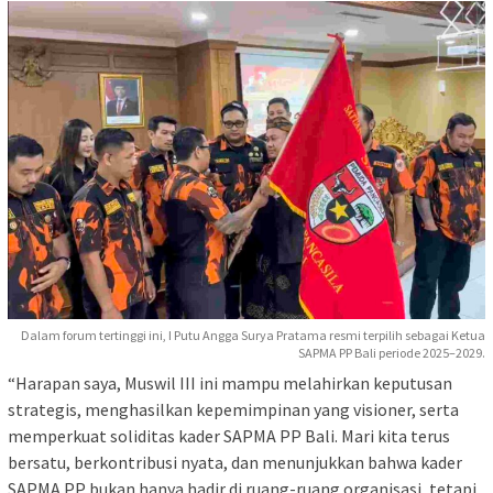
Dalam forum tertinggi ini, I Putu Angga Surya Pratama resmi terpilih sebagai Ketua
SAPMA PP Bali periode 2025–2029.
“Harapan saya, Muswil III ini mampu melahirkan keputusan
strategis, menghasilkan kepemimpinan yang visioner, serta
memperkuat soliditas kader SAPMA PP Bali. Mari kita terus
bersatu, berkontribusi nyata, dan menunjukkan bahwa kader
SAPMA PP bukan hanya hadir di ruang-ruang organisasi, tetapi