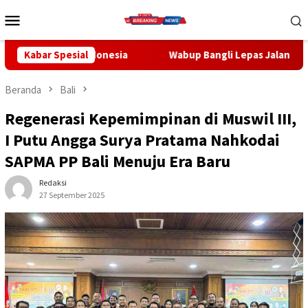
Loncat
Menu
ke
Mobile
konten
ndonesia
Kabar Spesial
Wabup Bangli Lepas Jalan Santai, Awali Rangka
Beranda
Bali
Regenerasi Kepemimpinan di Muswil III,
I Putu Angga Surya Pratama Nahkodai
SAPMA PP Bali Menuju Era Baru
Redaksi
27 September 2025