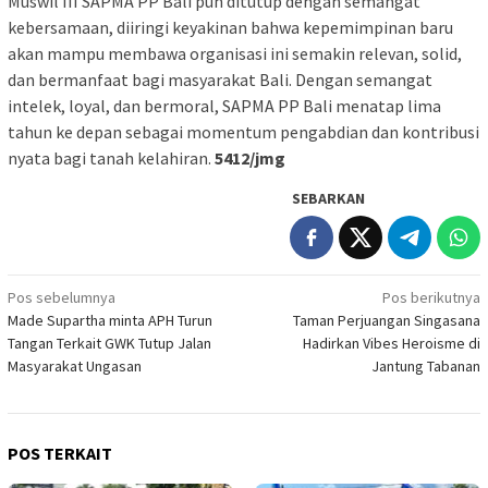
Muswil III SAPMA PP Bali pun ditutup dengan semangat
kebersamaan, diiringi keyakinan bahwa kepemimpinan baru
akan mampu membawa organisasi ini semakin relevan, solid,
dan bermanfaat bagi masyarakat Bali. Dengan semangat
intelek, loyal, dan bermoral, SAPMA PP Bali menatap lima
tahun ke depan sebagai momentum pengabdian dan kontribusi
nyata bagi tanah kelahiran.
5412/jmg
SEBARKAN
Navigasi
Pos sebelumnya
Pos berikutnya
Made Supartha minta APH Turun
Taman Perjuangan Singasana
pos
Tangan Terkait GWK Tutup Jalan
Hadirkan Vibes Heroisme di
Masyarakat Ungasan
Jantung Tabanan
POS TERKAIT