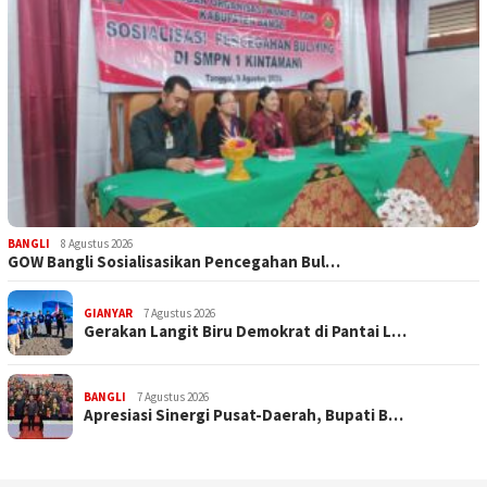
BANGLI
8 Agustus 2026
GOW Bangli Sosialisasikan Pencegahan Bul…
GIANYAR
7 Agustus 2026
Gerakan Langit Biru Demokrat di Pantai L…
BANGLI
7 Agustus 2026
Apresiasi Sinergi Pusat-Daerah, Bupati B…