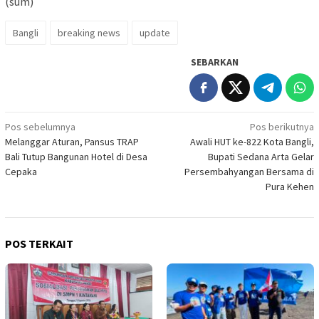
(sum)
Bangli
breaking news
update
SEBARKAN
Navigasi
Pos sebelumnya
Pos berikutnya
Melanggar Aturan, Pansus TRAP
Awali HUT ke-822 Kota Bangli,
pos
Bali Tutup Bangunan Hotel di Desa
Bupati Sedana Arta Gelar
Cepaka
Persembahyangan Bersama di
Pura Kehen
POS TERKAIT