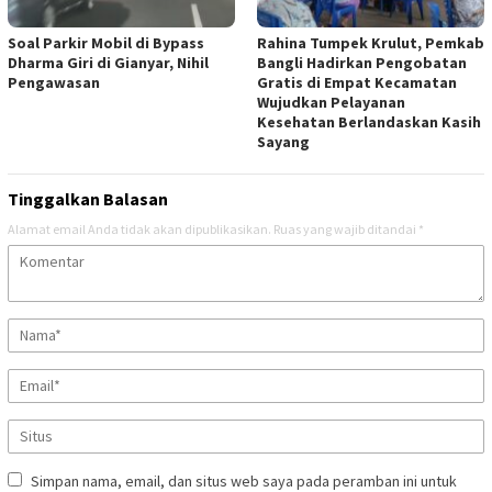
Soal Parkir Mobil di Bypass
Rahina Tumpek Krulut, Pemkab
Dharma Giri di Gianyar, Nihil
Bangli Hadirkan Pengobatan
Pengawasan
Gratis di Empat Kecamatan
Wujudkan Pelayanan
Kesehatan Berlandaskan Kasih
Sayang
Tinggalkan Balasan
Alamat email Anda tidak akan dipublikasikan.
Ruas yang wajib ditandai
*
Simpan nama, email, dan situs web saya pada peramban ini untuk