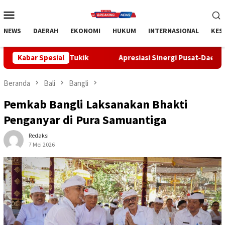
Loncat
Menu
ke
Mobile
konten
NEWS
DAERAH
EKONOMI
HUKUM
INTERNASIONAL
KES
Tukik
Kabar Spesial
Apresiasi Sinergi Pusat-Daerah, Bupati Bangli Buka
Beranda
Bali
Bangli
Pemkab Bangli Laksanakan Bhakti
Penganyar di Pura Samuantiga
Redaksi
7 Mei 2026