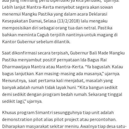
ada yang memang perlu diperbaiki ya kita perbaiki,” ujarnya.
Lebih lanjut Mantra-Kerta menyebut segera akan sowan
menemui Mangku Pastika yang dalam acara Deklarasi
Kesepakatan Damai, Selasa (13/2/2018) lalu mengaku
memposisikan diri sebagai orang tua dan netral. Pastika
bahkan meminta Cagub terpilih nantinya untuk magang di
Kantor Gubernur sebelum dilantik.
Saat dikonfirmasi secara terpisah, Gubernur Bali Made Mangku
Pastika menyambut positif pernyataan Ida Bagus Rai
Dharmawijaya Mantra atau Mantra-Kerta. “Ya baguslah. Kalau
bagus lanjutkan. Kan masing-masing ada masanya,” ujarnya.
Menurutnya, saat pertama kali menjabat, masalah yang
banyak adalah rumah tidak layak huni. “Kita bangun sedikit
demi sedikit dengan program bedah rumah. Sekarang tinggal
sedikit lagi,” ujarnya.
Khusus program Simantri sesungguhnya tiap unit adalah
demonstration pilot alias pilot project atau percontohan.
Diharapkan masyarakat sekitar meniru. Awalnya tiap desa satu-