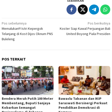
SEBARKAN
Navigasi
Pos sebelumnya
Pos berikutnya
Memalukan!!! Istri Kepergok
Koster Siap Kawal Perjuangan Bali
pos
Telanjang di Kost Dijos Oknum PNS
United Boyong Piala Presiden
Buleleng
POS TERKAIT
Bendera Merah Putih 100 Meter
Bawaslu Tabanan dan IKIP
Membentang, Bupati Sanjaya
Saraswati Bersinergi Perkuat
Kobarkan Semangat
Pendidikan Demokrasi di