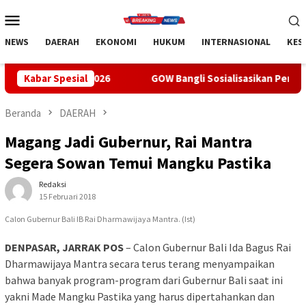
Loncat
Menu
ke
Mobile
konten
NEWS
DAERAH
EKONOMI
HUKUM
INTERNASIONAL
KES
2026
Kabar Spesial
GOW Bangli Sosialisasikan Pencegahan Bullying di S
Beranda
DAERAH
Magang Jadi Gubernur, Rai Mantra
Segera Sowan Temui Mangku Pastika
Redaksi
15 Februari 2018
Calon Gubernur Bali IB Rai Dharmawijaya Mantra. (Ist)
DENPASAR, JARRAK POS
– Calon Gubernur Bali Ida Bagus Rai
Dharmawijaya Mantra secara terus terang menyampaikan
bahwa banyak program-program dari Gubernur Bali saat ini
yakni Made Mangku Pastika yang harus dipertahankan dan