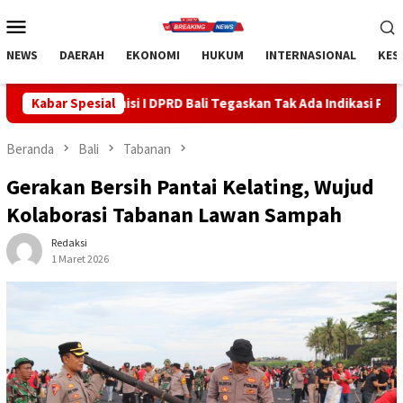
Loncat
Menu
ke
Mobile
konten
NEWS
DAERAH
EKONOMI
HUKUM
INTERNASIONAL
KES
PRD Bali Tegaskan Tak Ada Indikasi Penyalahgunaan Barang Sitaan
Kabar Spesial
Beranda
Bali
Tabanan
Gerakan Bersih Pantai Kelating, Wujud
Kolaborasi Tabanan Lawan Sampah
Redaksi
1 Maret 2026