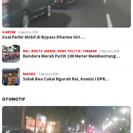
GIANYAR
6 Agustus 2026
Soal Parkir Mobil di Bypass Dharma Giri …
BALI
,
BERITA
,
DAERAH
,
NEWS
,
POLITIK
,
TABANAN
4 Agustus 2026
Bendera Merah Putih 100 Meter Membentang…
BADUNG
4 Agustus 2026
Sidak Bea Cukai Ngurah Rai, Komisi I DPR…
OTOMOTIF