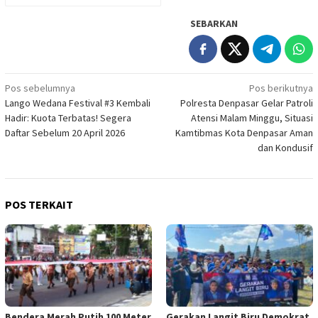
SEBARKAN
Navigasi
Pos sebelumnya
Pos berikutnya
Lango Wedana Festival #3 Kembali
Polresta Denpasar Gelar Patroli
pos
Hadir: Kuota Terbatas! Segera
Atensi Malam Minggu, Situasi
Daftar Sebelum 20 April 2026
Kamtibmas Kota Denpasar Aman
dan Kondusif
POS TERKAIT
Bendera Merah Putih 100 Meter
Gerakan Langit Biru Demokrat