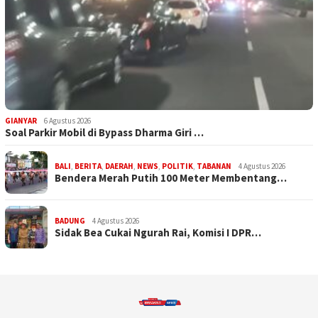
GIANYAR
6 Agustus 2026
Soal Parkir Mobil di Bypass Dharma Giri …
BALI
,
BERITA
,
DAERAH
,
NEWS
,
POLITIK
,
TABANAN
4 Agustus 2026
Bendera Merah Putih 100 Meter Membentang…
BADUNG
4 Agustus 2026
Sidak Bea Cukai Ngurah Rai, Komisi I DPR…