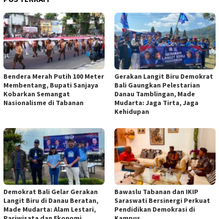
Bendera Merah Putih 100 Meter
Gerakan Langit Biru Demokrat
Membentang, Bupati Sanjaya
Bali Gaungkan Pelestarian
Kobarkan Semangat
Danau Tamblingan, Made
Nasionalisme di Tabanan
Mudarta: Jaga Tirta, Jaga
Kehidupan
Demokrat Bali Gelar Gerakan
Bawaslu Tabanan dan IKIP
Langit Biru di Danau Beratan,
Saraswati Bersinergi Perkuat
Made Mudarta: Alam Lestari,
Pendidikan Demokrasi di
Pariwisata dan Ekonomi
Kampus