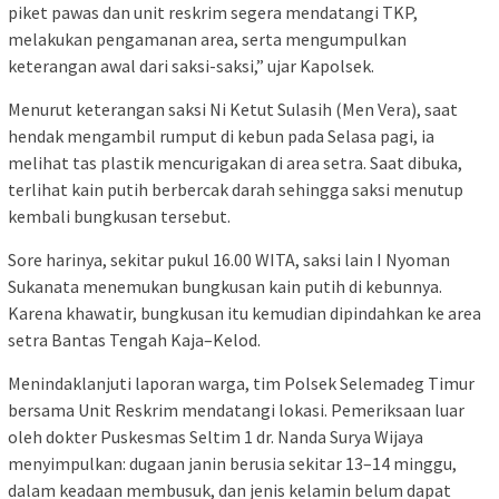
piket pawas dan unit reskrim segera mendatangi TKP,
melakukan pengamanan area, serta mengumpulkan
keterangan awal dari saksi-saksi,” ujar Kapolsek.
Menurut keterangan saksi Ni Ketut Sulasih (Men Vera), saat
hendak mengambil rumput di kebun pada Selasa pagi, ia
melihat tas plastik mencurigakan di area setra. Saat dibuka,
terlihat kain putih berbercak darah sehingga saksi menutup
kembali bungkusan tersebut.
Sore harinya, sekitar pukul 16.00 WITA, saksi lain I Nyoman
Sukanata menemukan bungkusan kain putih di kebunnya.
Karena khawatir, bungkusan itu kemudian dipindahkan ke area
setra Bantas Tengah Kaja–Kelod.
Menindaklanjuti laporan warga, tim Polsek Selemadeg Timur
bersama Unit Reskrim mendatangi lokasi. Pemeriksaan luar
oleh dokter Puskesmas Seltim 1 dr. Nanda Surya Wijaya
menyimpulkan: dugaan janin berusia sekitar 13–14 minggu,
dalam keadaan membusuk, dan jenis kelamin belum dapat