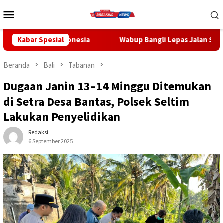
Loncat
Menu
ke
Mobile
konten
sia
Kabar Spesial
Wabup Bangli Lepas Jalan Santai, Awali Rangkaian P
Beranda
Bali
Tabanan
Dugaan Janin 13–14 Minggu Ditemukan
di Setra Desa Bantas, Polsek Seltim
Lakukan Penyelidikan
Redaksi
6 September 2025