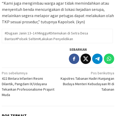
“Kami juga mengimbau warga agar tidak memindahkan atau
menyentuh benda mencurigakan di lokasi kejadian serupa,
melainkan segera melapor agar petugas dapat melakukan olah
TKP sesuai prosedur,” tutupnya Kapolsek. (kyn)
#Dugaan Janin 13–14 Minggu#Ditemukan di Setra Desa
Bantas#Polsek Seltim#Lakukan Penyelidikan
SEBARKAN
Navigasi
Pos sebelumnya
Pos berikutnya
422 Bintara Infanteri Resmi
Kapolres Tabanan Hadiri Kunjungan
pos
Dilantik, Pangdam IX/Udayana
Budaya Menteri Kebudayaan RI di
Tekankan Profesionalisme Prajurit
Tabanan
Muda
POS TERKAIT